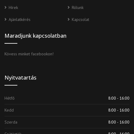
Hírek
Rólunk
Ajánlatkérés
Kapcsolat
Maradjunk kapcsolatban
Kövess minket facebookon!
Nyitvatartás
Hétfő
8:00 - 16:00
Kedd
8:00 - 16:00
Szerda
8:00 - 16:00
Csütörtök
8:00 - 16:00