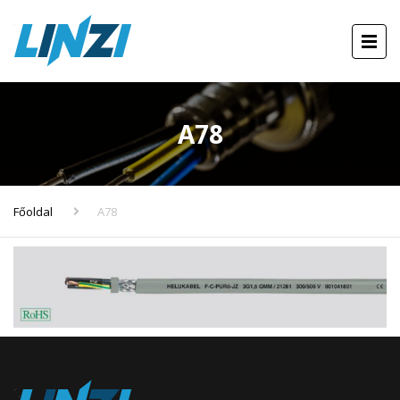
A78
Főoldal
A78