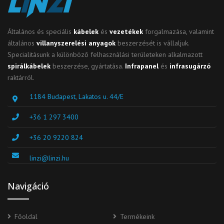
Általános és speciális
kábelek
és
vezetékek
forgalmazása, valamint
általános
villanyszerelési anyagok
beszerzését is vállaljuk.
Specialitásunk a különböző felhasználási területeken alkalmazott
spirálkábelek
beszerzése, gyártatása.
Infrapanel
és
infrasugárzó
raktárról.
1184 Budapest, Lakatos u. 44/E
+36 1 297 3400
+36 20 9220 824
linzi@linzi.hu
Navigáció
Főoldal
Termékeink