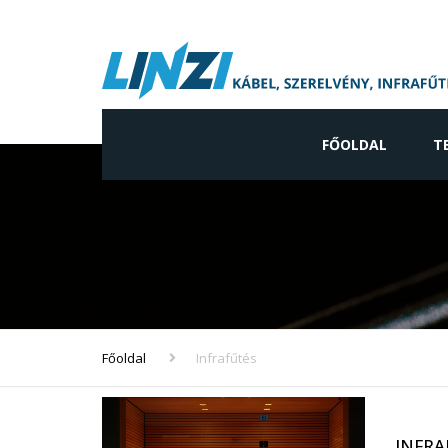
FŐOLDAL
T
Ip
Ne
gy
Vi
ve
Főoldal
Infrafűtés
In
ve
INFRA