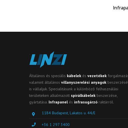
Infrap
Általános és speciális
kábelek
és
vezetékek
forgalmazás
valamint általános
villanyszerelési anyagok
beszerzésé
is vállaljuk. Specialitásunk a különböző felhasználási
területeken alkalmazott
spirálkábelek
beszerzése,
gyártatása.
Infrapanel
és
infrasugárzó
raktárról.
1184 Budapest, Lakatos u. 44/E
+36 1 297 3400