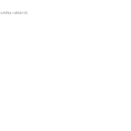
Vezérlőkábelek antibakteriális
környezetbe
ztéka raktárról.