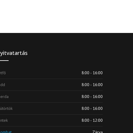
yitvatartás
tfő
8:00 - 16:00
edd
8:00 - 16:00
zerda
8:00 - 16:00
ütörtök
8:00 - 16:00
ntek
8:00 - 12:00
zombat
Zárva