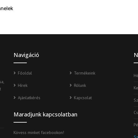
anelek
Navigáció
N
Főoldal
Termékeink
Hé
a,
Hírek
Rólunk
K
t
Ajánlatkérés
Kapcsolat
S
Cs
Maradjunk kapcsolatban
Pé
Kövess minket facebookon!
S