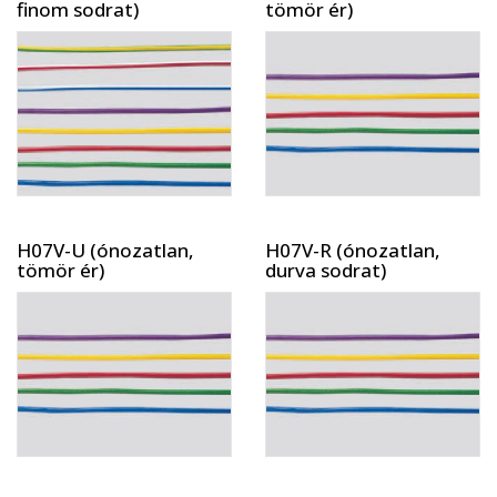
finom sodrat)
tömör ér)
H07V-U (ónozatlan,
H07V-R (ónozatlan,
tömör ér)
durva sodrat)