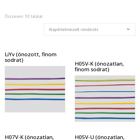
Összesen: 30 találat
LiYv (ónozott, finom
sodrat)
H05V-K (ónozatlan,
finom sodrat)
H07V-K (ónozatlan,
H05V-U (ónozatlan,