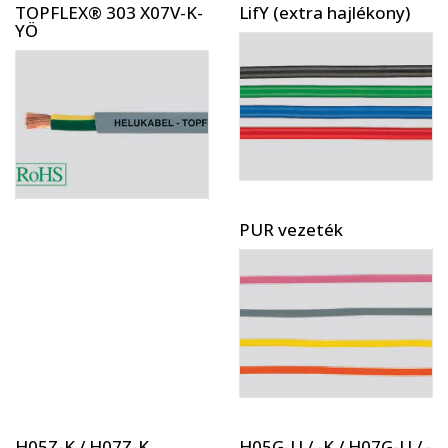
TOPFLEX® 303 X07V-K-
LifY (extra hajlékony)
YÖ
PUR vezeték
H05Z-K / H07Z-K
H05G-U / -K / H07G-U / -