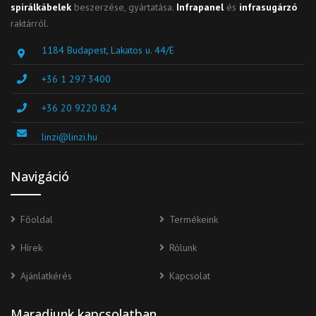
spirálkábelek
beszerzése, gyártatása.
Infrapanel
és
infrasugárzó
raktárról.
1184 Budapest, Lakatos u. 44/E
+36 1 297 3400
+36 20 9220 824
linzi@linzi.hu
Navigáció
Főoldal
Termékeink
Hírek
Rólunk
Ajánlatkérés
Kapcsolat
Maradjunk kapcsolatban