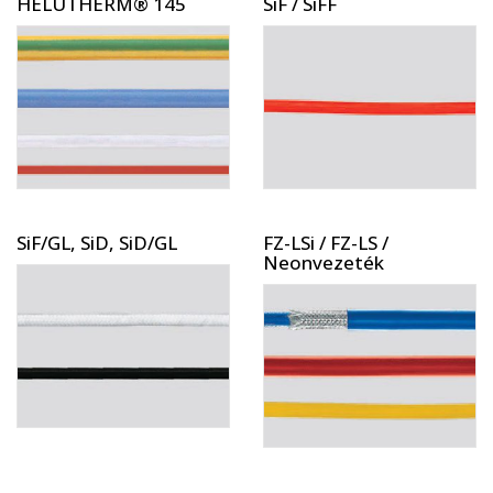
HELUTHERM® 145
SiF / SiFF
SiF/GL, SiD, SiD/GL
FZ-LSi / FZ-LS /
Neonvezeték