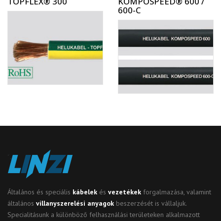
TOPFLEX® 300
KOMPOSPEED® 600 /
600-C
Általános és speciális
kábelek
és
vezetékek
forgalmazása, valamint
általános
villanyszerelési anyagok
beszerzését is vállaljuk.
Specialitásunk a különböző felhasználási területeken alkalmazott