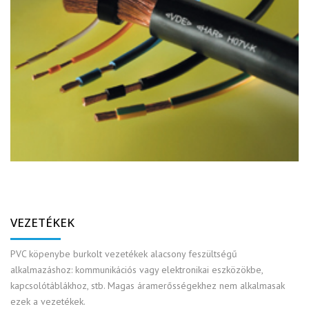
VEZETÉKEK
PVC köpenybe burkolt vezetékek alacsony feszültségű
alkalmazáshoz: kommunikációs vagy elektronikai eszközökbe,
kapcsolótáblákhoz, stb. Magas áramerősségekhez nem alkalmasak
ezek a vezetékek.