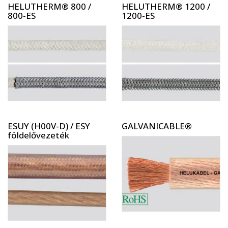
HELUTHERM® 800 /
HELUTHERM® 1200 /
800-ES
1200-ES
ESUY (H00V-D) / ESY
GALVANICABLE®
földelővezeték