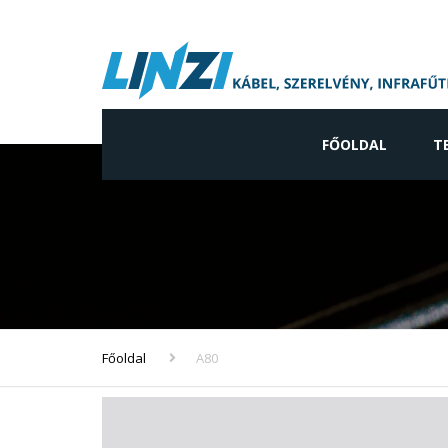
FŐOLDAL
T
Ip
Ne
gy
Vi
ve
Főoldal
A80
In
ve