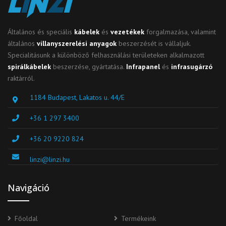
Általános és speciális
kábelek
és
vezetékek
forgalmazása, valamint
általános
villanyszerelési anyagok
beszerzését is vállaljuk.
Specialitásunk a különböző felhasználási területeken alkalmazott
spirálkábelek
beszerzése, gyártatása.
Infrapanel
és
infrasugárzó
raktárról.
1184 Budapest, Lakatos u. 44/E
+36 1 297 3400
+36 20 9220 824
linzi@linzi.hu
Navigáció
Főoldal
Termékeink