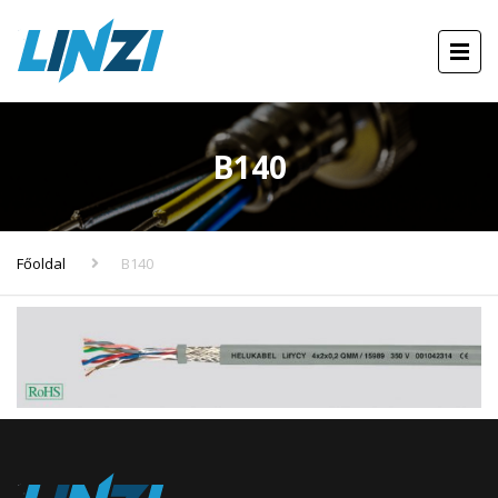
B140
Főoldal
B140