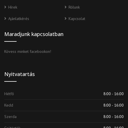
Hírek
Rólunk
Ajánlatkérés
Kapcsolat
Maradjunk kapcsolatban
Kövess minket facebookon!
Nyitvatartás
Hétfő
8:00 - 16:00
Kedd
8:00 - 16:00
Szerda
8:00 - 16:00
Csütörtök
8:00 - 16:00