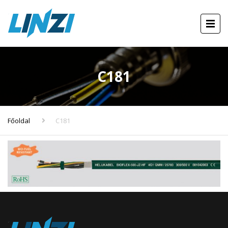
C181
Főoldal
C181