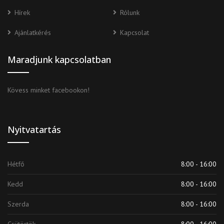
Hírek
Rólunk
Ajánlatkérés
Kapcsolat
Maradjunk kapcsolatban
Kövess minket facebookon!
Nyitvatartás
Hétfő
8:00 - 16:00
Kedd
8:00 - 16:00
Szerda
8:00 - 16:00
Csütörtök
8:00 - 16:00