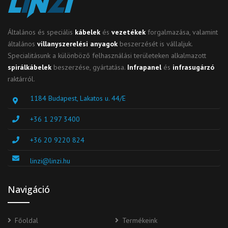
Általános és speciális
kábelek
és
vezetékek
forgalmazása, valamint
általános
villanyszerelési anyagok
beszerzését is vállaljuk.
Specialitásunk a különböző felhasználási területeken alkalmazott
spirálkábelek
beszerzése, gyártatása.
Infrapanel
és
infrasugárzó
raktárról.
1184 Budapest, Lakatos u. 44/E
+36 1 297 3400
+36 20 9220 824
linzi@linzi.hu
Navigáció
Főoldal
Termékeink