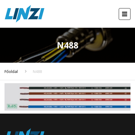
N488
Főoldal
N488