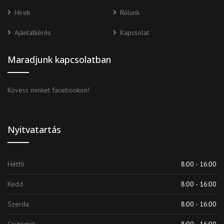
Hírek
Rólunk
Ajánlatkérés
Kapcsolat
Maradjunk kapcsolatban
Kövess minket facebookon!
Nyitvatartás
Hétfő
8:00 - 16:00
Kedd
8:00 - 16:00
Szerda
8:00 - 16:00
Csütörtök
8:00 - 16:00