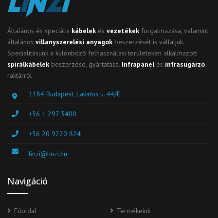
Általános és speciális
kábelek
és
vezetékek
forgalmazása, valamint
általános
villanyszerelési anyagok
beszerzését is vállaljuk.
Specialitásunk a különböző felhasználási területeken alkalmazott
spirálkábelek
beszerzése, gyártatása.
Infrapanel
és
infrasugárzó
raktárról.
1184 Budapest, Lakatos u. 44/E
+36 1 297 3400
+36 20 9220 824
linzi@linzi.hu
Navigáció
Főoldal
Termékeink