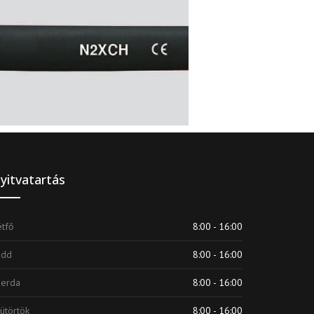
Vezérlőkábelek antibakteriális
környezetbe
yitvatartás
tfő
8:00 - 16:00
edd
8:00 - 16:00
zerda
8:00 - 16:00
ütörtök
8:00 - 16:00