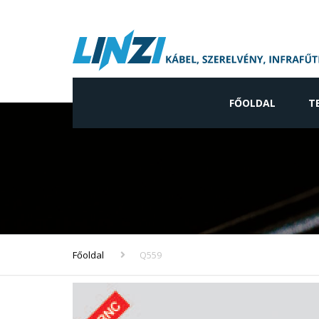
FŐOLDAL
T
Ip
Ne
gy
Vi
ve
Főoldal
Q559
In
ve