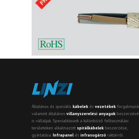
Op
Me
Sz
ki
Cs
ho
Ko
In
Sp
Általános és speciális
kábelek
és
vezetékek
forgalmazás
valamint általános
villanyszerelési anyagok
beszerzésé
Ko
is vállaljuk. Specialitásunk a különböző felhasználási
területeken alkalmazott
spirálkábelek
beszerzése,
Mé
gyártatása.
Infrapanel
és
infrasugárzó
raktárról.