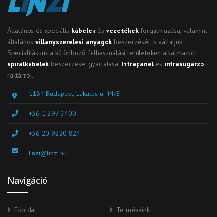
Általános és speciális
kábelek
és
vezetékek
forgalmazása, valamint
általános
villanyszerelési anyagok
beszerzését is vállaljuk.
Specialitásunk a különböző felhasználási területeken alkalmazott
spirálkábelek
beszerzése, gyártatása.
Infrapanel
és
infrasugárzó
raktárról.
1184 Budapest, Lakatos u. 44/E
+36 1 297 3400
+36 20 9220 824
linzi@linzi.hu
Navigáció
Főoldal
Termékeink