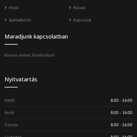
Hírek
Rólunk
Ajánlatkérés
Kapcsolat
Maradjunk kapcsolatban
Kövess minket facebookon!
Nyitvatartás
Hétfő
8:00 - 16:00
Kedd
8:00 - 16:00
Szerda
8:00 - 16:00
Csütörtök
8:00 - 16:00