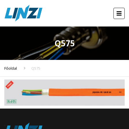
Q575
Főoldal
Q575