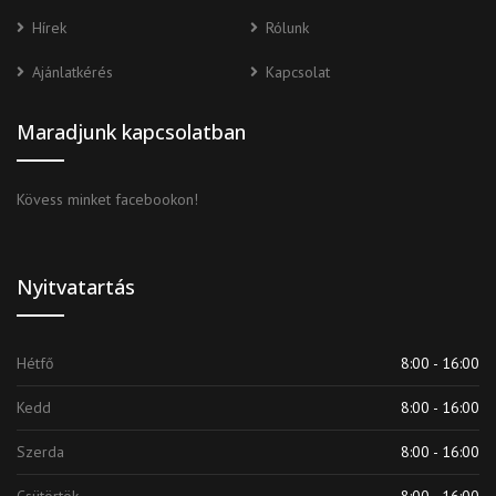
Hírek
Rólunk
Ajánlatkérés
Kapcsolat
Maradjunk kapcsolatban
Kövess minket facebookon!
Nyitvatartás
Hétfő
8:00 - 16:00
Kedd
8:00 - 16:00
Szerda
8:00 - 16:00
Csütörtök
8:00 - 16:00