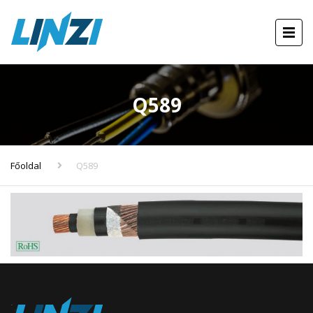
Q589
Főoldal
Q589