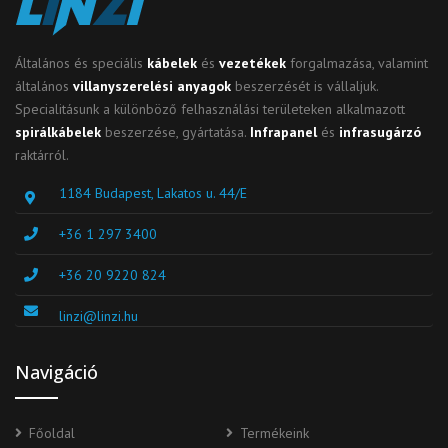
Általános és speciális
kábelek
és
vezetékek
forgalmazása, valamint
általános
villanyszerelési anyagok
beszerzését is vállaljuk.
Specialitásunk a különböző felhasználási területeken alkalmazott
spirálkábelek
beszerzése, gyártatása.
Infrapanel
és
infrasugárzó
raktárról.
1184 Budapest, Lakatos u. 44/E
+36 1 297 3400
+36 20 9220 824
linzi@linzi.hu
Navigáció
Főoldal
Termékeink