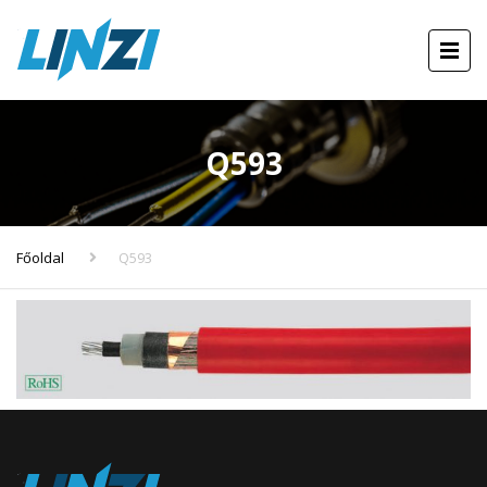
Q593
Főoldal
Q593