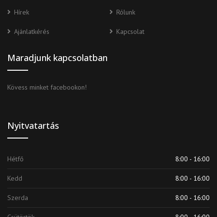
Hírek
Rólunk
Ajánlatkérés
Kapcsolat
Maradjunk kapcsolatban
Kövess minket facebookon!
Nyitvatartás
Hétfő
8:00 - 16:00
Kedd
8:00 - 16:00
Szerda
8:00 - 16:00
Csütörtök
8:00 - 16:00