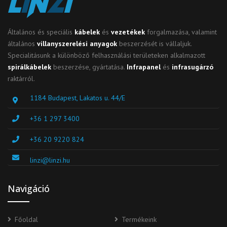
Általános és speciális
kábelek
és
vezetékek
forgalmazása, valamint
általános
villanyszerelési anyagok
beszerzését is vállaljuk.
Specialitásunk a különböző felhasználási területeken alkalmazott
spirálkábelek
beszerzése, gyártatása.
Infrapanel
és
infrasugárzó
raktárról.
1184 Budapest, Lakatos u. 44/E
+36 1 297 3400
+36 20 9220 824
linzi@linzi.hu
Navigáció
Főoldal
Termékeink