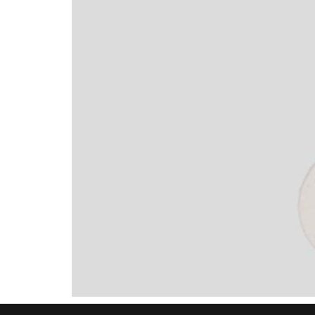
Op
Me
Sz
ki
Cs
ho
Ko
In
Sp
Ko
Mé