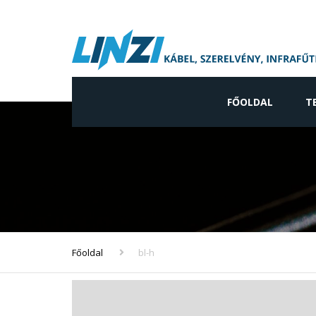
FŐOLDAL
T
Ip
Ne
gy
Vi
ve
Főoldal
bl-h
In
ve