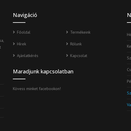
Navigáció
N
Főoldal
Termékeink
Hé
a,
Hírek
Rólunk
K
t
Ajánlatkérés
Kapcsolat
S
Cs
Maradjunk kapcsolatban
Pé
Kövess minket facebookon!
S
Va