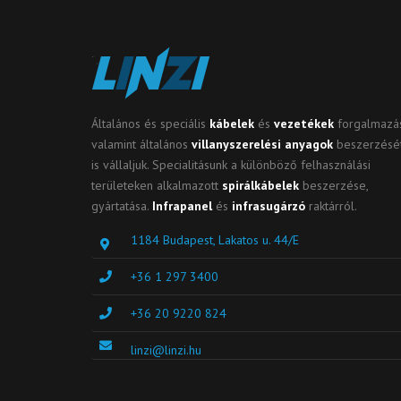
Általános és speciális
kábelek
és
vezetékek
forgalmazás
valamint általános
villanyszerelési anyagok
beszerzésé
is vállaljuk. Specialitásunk a különböző felhasználási
területeken alkalmazott
spirálkábelek
beszerzése,
gyártatása.
Infrapanel
és
infrasugárzó
raktárról.
1184 Budapest, Lakatos u. 44/E
+36 1 297 3400
+36 20 9220 824
linzi@linzi.hu