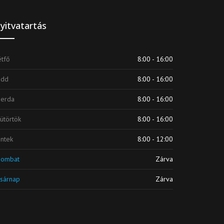
yitvatartás
tfő
8:00 - 16:00
edd
8:00 - 16:00
zerda
8:00 - 16:00
ütörtök
8:00 - 16:00
ntek
8:00 - 12:00
zombat
Zárva
sárnap
Zárva