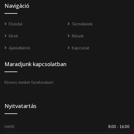
Navigáció
Főoldal
Termékeink
Hírek
Rólunk
Ajánlatkérés
Kapcsolat
Maradjunk kapcsolatban
Kövess minket facebookon!
Nyitvatartás
Hétfő
8:00 - 16:00