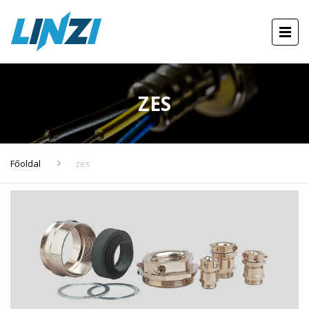
ZES
Főoldal
zes