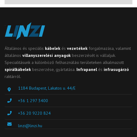
Általános és speciális
kábelek
és
vezetékek
forgalmazása, valamint
általános
villanyszerelési anyagok
beszerzését is vállaljuk.
Specialitásunk a különböző felhasználási területeken alkalmazott
spirálkábelek
beszerzése, gyártatása.
Infrapanel
és
infrasugárzó
raktárról.
1184 Budapest, Lakatos u. 44/E
+36 1 297 3400
+36 20 9220 824
linzi@linzi.hu