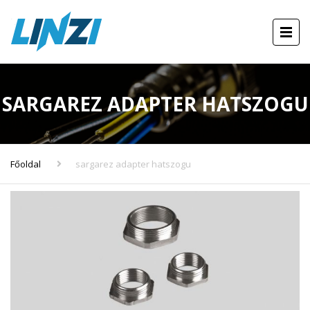
SARGAREZ ADAPTER HATSZOGU
Főoldal
sargarez adapter hatszogu