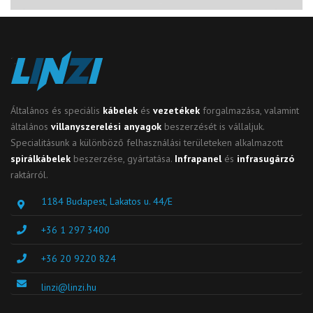
Általános és speciális
kábelek
és
vezetékek
forgalmazása, valamint
általános
villanyszerelési anyagok
beszerzését is vállaljuk.
Specialitásunk a különböző felhasználási területeken alkalmazott
spirálkábelek
beszerzése, gyártatása.
Infrapanel
és
infrasugárzó
raktárról.
1184 Budapest, Lakatos u. 44/E
+36 1 297 3400
+36 20 9220 824
linzi@linzi.hu