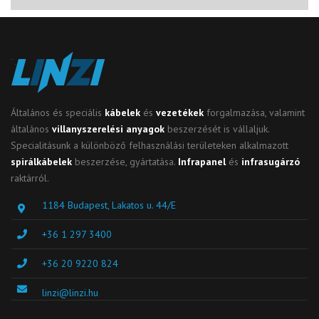
Általános és speciális
kábelek
és
vezetékek
forgalmazása, valamint
általános
villanyszerelési anyagok
beszerzését is vállaljuk.
Specialitásunk a különböző felhasználási területeken alkalmazott
spirálkábelek
beszerzése, gyártatása.
Infrapanel
és
infrasugárzó
raktárról.
1184 Budapest, Lakatos u. 44/E
+36 1 297 3400
+36 20 9220 824
linzi@linzi.hu