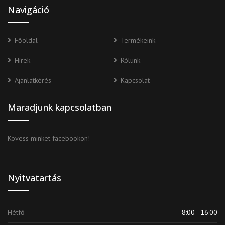
Navigáció
Főoldal
Termékeink
Hírek
Rólunk
Ajánlatkérés
Kapcsolat
Maradjunk kapcsolatban
Kövess minket facebookon!
Nyitvatartás
Hétfő
8:00 - 16:00