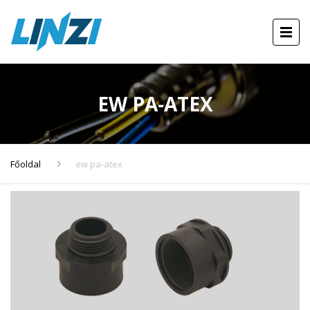
EW PA-ATEX
Főoldal
ew pa-atex