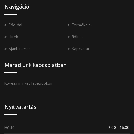
Navigáció
Főoldal
Termékeink
Hírek
Rólunk
Ajánlatkérés
Kapcsolat
Maradjunk kapcsolatban
Kövess minket facebookon!
Nyitvatartás
Hétfő
8:00 - 16:00