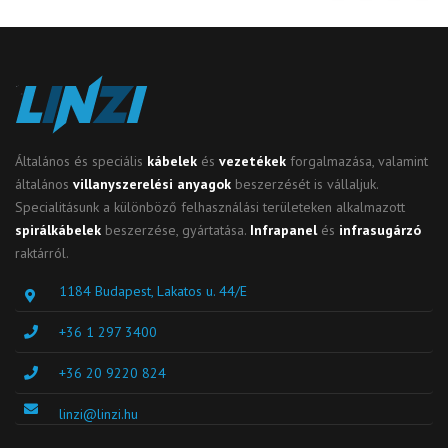
Általános és speciális
kábelek
és
vezetékek
forgalmazása, valamint
általános
villanyszerelési anyagok
beszerzését is vállaljuk.
Specialitásunk a különböző felhasználási területeken alkalmazott
spirálkábelek
beszerzése, gyártatása.
Infrapanel
és
infrasugárzó
raktárról.
1184 Budapest, Lakatos u. 44/E
+36 1 297 3400
+36 20 9220 824
linzi@linzi.hu