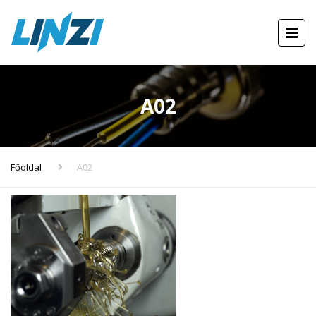
A02
Főoldal
A02