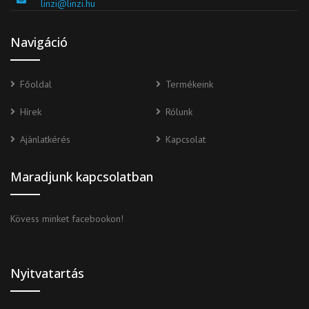
linzi@linzi.hu
Navigáció
Főoldal
Termékeink
Hírek
Rólunk
Ajánlatkérés
Kapcsolat
Maradjunk kapcsolatban
Kövess minket facebookon!
Nyitvatartás