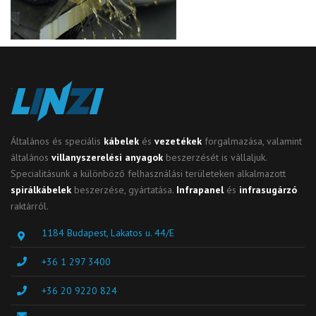
Általános és speciális
kábelek
és
vezetékek
forgalmazása, valamint
általános
villanyszerelési anyagok
beszerzését is vállaljuk.
Specialitásunk a különböző felhasználási területeken alkalmazott
spirálkábelek
beszerzése, gyártatása.
Infrapanel
és
infrasugárzó
raktárról.
1184 Budapest, Lakatos u. 44/E
+36 1 297 3400
+36 20 9220 824