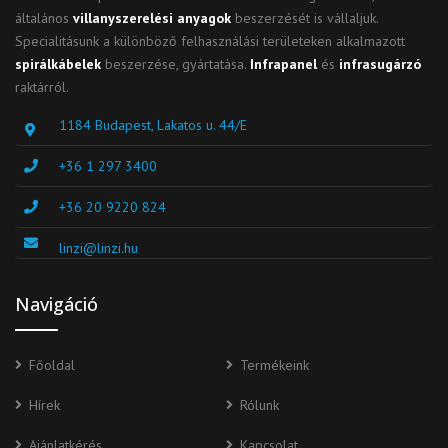
általános
villanyszerelési anyagok
beszerzését is vállaljuk.
Specialitásunk a különböző felhasználási területeken alkalmazott
spirálkábelek
beszerzése, gyártatása.
Infrapanel
és
infrasugárzó
raktárról.
1184 Budapest, Lakatos u. 44/E
+36 1 297 3400
+36 20 9220 824
linzi@linzi.hu
Navigáció
Főoldal
Termékeink
Hírek
Rólunk
Ajánlatkérés
Kapcsolat