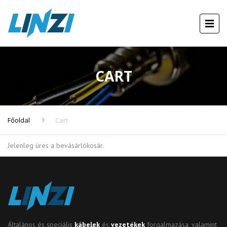
CART
Főoldal
Cart
Jelenleg üres a bevásárlókosár.
Általános és speciális
kábelek
és
vezetékek
forgalmazása, valamint