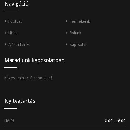
Navigáció
Főoldal
Termékeink
Hírek
Rólunk
Ajánlatkérés
Kapcsolat
Maradjunk kapcsolatban
Kövess minket facebookon!
Nyitvatartás
Hétfő
8:00 - 16:00