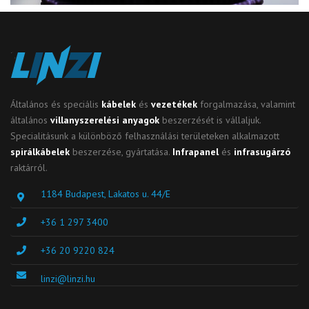
Általános és speciális
kábelek
és
vezetékek
forgalmazása, valamint
általános
villanyszerelési anyagok
beszerzését is vállaljuk.
Specialitásunk a különböző felhasználási területeken alkalmazott
spirálkábelek
beszerzése, gyártatása.
Infrapanel
és
infrasugárzó
raktárról.
1184 Budapest, Lakatos u. 44/E
+36 1 297 3400
+36 20 9220 824
linzi@linzi.hu