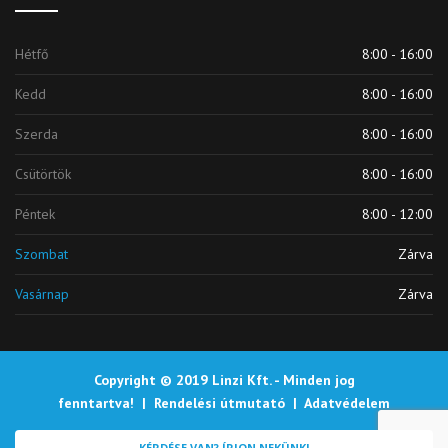
Hétfő
8:00 - 16:00
Kedd
8:00 - 16:00
Szerda
8:00 - 16:00
Csütörtök
8:00 - 16:00
Péntek
8:00 - 12:00
Szombat
Zárva
Vasárnap
Zárva
Copyright © 2019 Linzi Kft. - Minden jog
fenntartva! |
Rendelési útmutató
|
Adatvédelem
KÉRDÉSE VAN? ÍRJON NEKÜNK!