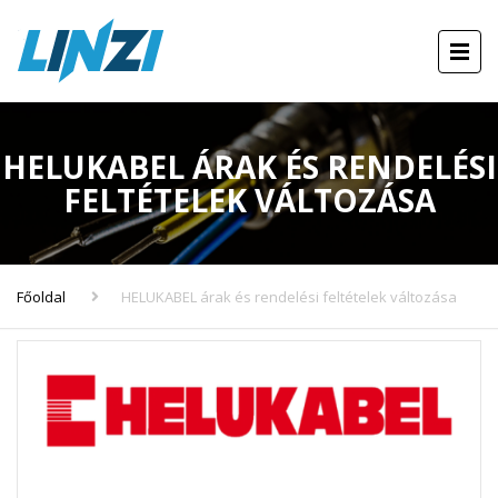
HELUKABEL ÁRAK ÉS RENDELÉSI
FELTÉTELEK VÁLTOZÁSA
Főoldal
HELUKABEL árak és rendelési feltételek változása