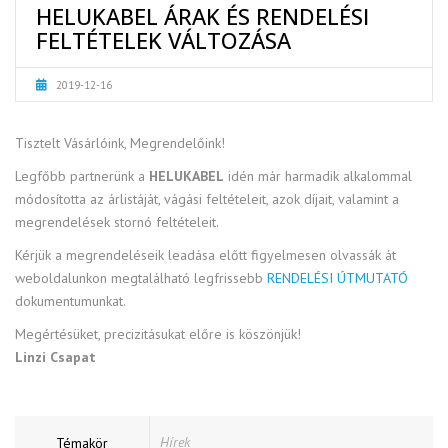
HELUKABEL ÁRAK ÉS RENDELÉSI
FELTÉTELEK VÁLTOZÁSA
2019-12-16
Tisztelt Vásárlóink, Megrendelőink!
Legfőbb partnerünk a
HELUKABEL
idén már harmadik alkalommal
módosította az árlistáját, vágási feltételeit, azok díjait, valamint a
megrendelések stornó feltételeit.
Kérjük a megrendeléseik leadása előtt figyelmesen olvassák át
weboldalunkon megtalálható legfrissebb
RENDELÉSI ÚTMUTATÓ
dokumentumunkat.
Megértésüket, precizitásukat előre is köszönjük!
Linzi Csapat
Hírek
Témakör