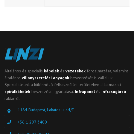
Általános és speciális
kábelek
és
vezetékek
forgalmazása, valamint
általános
villanyszerelési anyagok
beszerzését is vállaljuk.
Specialitásunk a különböző felhasználási területeken alkalmazott
spirálkábelek
beszerzése, gyártatása.
Infrapanel
és
infrasugárzó
raktárról.
1184 Budapest, Lakatos u. 44/E
+36 1 297 3400