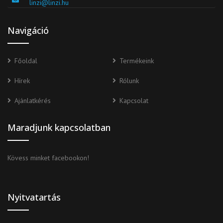
linzi@linzi.hu
Navigáció
Főoldal
Termékeink
Hírek
Rólunk
Ajánlatkérés
Kapcsolat
Maradjunk kapcsolatban
Kövess minket facebookon!
Nyitvatartás