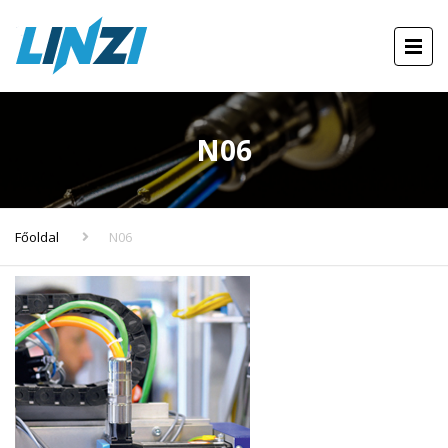
N06
Főoldal
N06