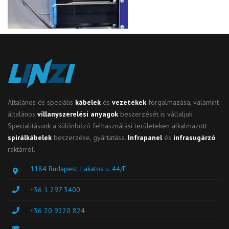
Általános és speciális
kábelek
és
vezetékek
forgalmazása, valamint
általános
villanyszerelési anyagok
beszerzését is vállaljuk.
Specialitásunk a különböző felhasználási területeken alkalmazott
spirálkábelek
beszerzése, gyártatása.
Infrapanel
és
infrasugárzó
raktárról.
1184 Budapest, Lakatos u. 44/E
+36 1 297 3400
+36 20 9220 824