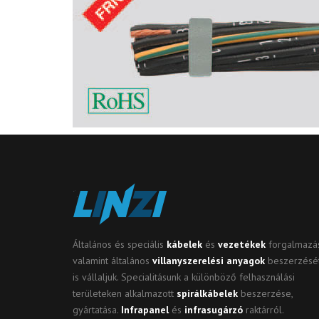
Op
Me
Sz
ki
Cs
ho
Ko
In
Sp
Általános és speciális
kábelek
és
vezetékek
forgalmazás
valamint általános
villanyszerelési anyagok
beszerzésé
Ko
is vállaljuk. Specialitásunk a különböző felhasználási
területeken alkalmazott
spirálkábelek
beszerzése,
Mé
gyártatása.
Infrapanel
és
infrasugárzó
raktárról.