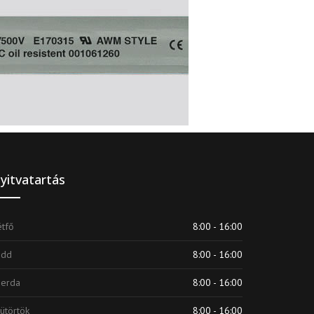
Vezérlőkábelek antibakteriális
környezetbe
yitvatartás
tfő
8:00 - 16:00
edd
8:00 - 16:00
zerda
8:00 - 16:00
ütörtök
8:00 - 16:00