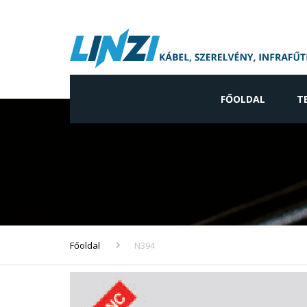
FŐOLDAL
T
Ip
Ne
gy
Vi
ve
Főoldal
N394
In
ve