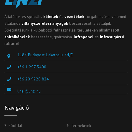
Általános és speciális
kábelek
és
vezetékek
forgalmazása, valamint
általános
villanyszerelési anyagok
beszerzését is vállaljuk.
Specialitásunk a különböző felhasználási területeken alkalmazott
spirálkábelek
beszerzése, gyártatása.
Infrapanel
és
infrasugárzó
raktárról.
1184 Budapest, Lakatos u. 44/E
+36 1 297 3400
+36 20 9220 824
linzi@linzi.hu
Navigáció
Főoldal
Termékeink