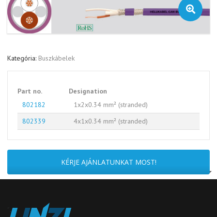
🔍
Kategória:
Buszkábelek
Part no.
Designation
802182
1x2x0.34 mm² (stranded)
802339
4x1x0.34 mm² (stranded)
KÉRJE AJÁNLATUNKAT MOST!