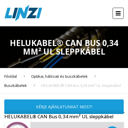
HELUKABEL® CAN BUS 0,34
MM² UL SLEPPKÁBEL
Főoldal
Optikai, hálózati és buszkábelek
Buszkábelek
HELUKABEL® CAN Bus 0,34 mm² UL sleppkábel
KÉRJE AJÁNLATUNKAT MOST!
HELUKABEL® CAN Bus 0,34 mm² UL sleppkábel