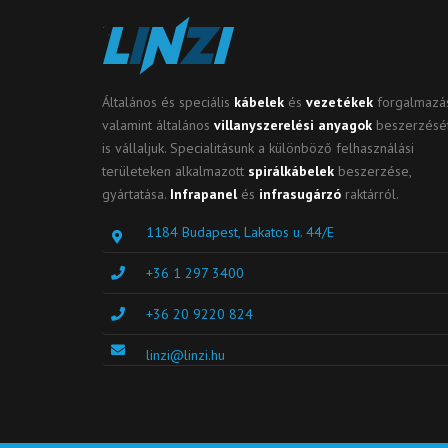
Általános és speciális
kábelek
és
vezetékek
forgalmazás
valamint általános
villanyszerelési anyagok
beszerzésé
is vállaljuk. Specialitásunk a különböző felhasználási
területeken alkalmazott
spirálkábelek
beszerzése,
gyártatása.
Infrapanel
és
infrasugárzó
raktárról.
1184 Budapest, Lakatos u. 44/E
+36 1 297 3400
+36 20 9220 824
linzi@linzi.hu