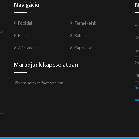
Navigáció
N
Főoldal
Termékeink
Hé
a,
Hírek
Rólunk
K
t
Ajánlatkérés
Kapcsolat
S
Cs
Maradjunk kapcsolatban
Pé
Kövess minket facebookon!
S
Va