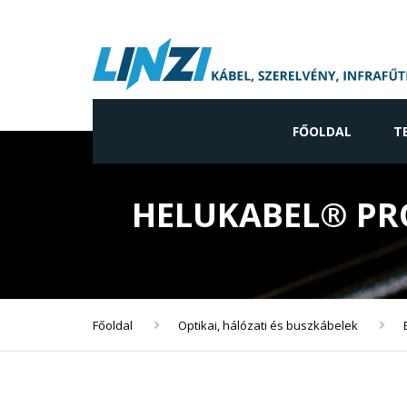
FŐOLDAL
T
Ip
HELUKABEL® PRO
Ne
gy
Vi
ve
Főoldal
Optikai, hálózati és buszkábelek
In
ve