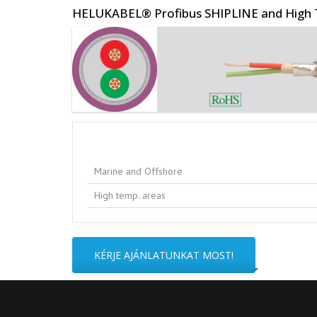
Op
HELUKABEL® Profibus SHIPLINE and High
Me
Sz
ki
Cs
ho
Ko
Marine and Offshore
High temp. areas
In
Sp
KÉRJE AJÁNLATUNKAT MOST!
Ko
Mé