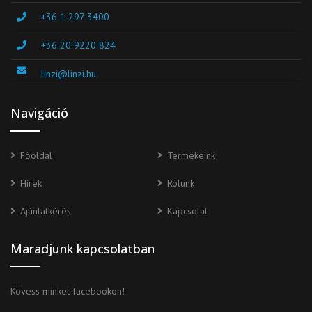
+36 1 297 3400
+36 20 9220 824
linzi@linzi.hu
Navigáció
Főoldal
Termékeink
Hírek
Rólunk
Ajánlatkérés
Kapcsolat
Maradjunk kapcsolatban
Kövess minket facebookon!