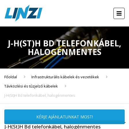
J-H(ST)H BD TELEFONKÁBEL,
HALOGÉNMENTES
Főoldal
Infrastrukturális kábelek és vezetékek
Távközlési és tűzjelző kábelek
J-H(St)H Bd telefonkábel, halogénmentes
KÉRJE AJÁNLATUNKAT MOST!
J-H(St)H Bd telefonkábel, halogénmentes