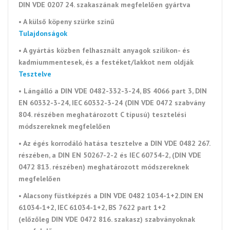
DIN VDE 0207 24. szakaszának megfelelően gyártva
• A külső köpeny szürke színű
Tulajdonságok
• A gyártás közben felhasznált anyagok szilikon- és
kadmiummentesek, és a festéket/lakkot nem oldják
Tesztelve
• Lángálló a DIN VDE 0482-332-3-24, BS 4066 part 3, DIN
EN 60332-3-24, IEC 60332-3-24 (DIN VDE 0472 szabvány
804. részében meghatározott C típusú) tesztelési
módszereknek megfelelően
• Az égés korrodáló hatása tesztelve a DIN VDE 0482 267.
részében, a DIN EN 50267-2-2 és IEC 60754-2, (DIN VDE
0472 813. részében) meghatározott módszereknek
megfelelően
• Alacsony füstképzés a DIN VDE 0482 1034-1+2.DIN EN
61034-1+2, IEC 61034-1+2, BS 7622 part 1+2
(előzőleg DIN VDE 0472 816. szakasz) szabványoknak