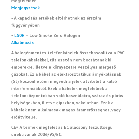
megfelelően
Megjegyzések
• A kapacitás értékek eltérhetnek az érszám
függvényében
•
LS0H
= Low Smoke Zero Halogen
Alkalmazás
A halogénmentes telefonkábelek összehasonlítva a PVC
telefonkábelekkel, tűz esetén nem bocsátanak ki
emberekre, illetve a környezetre veszélyes mérgező
gázokat. Ez a kábel az elektrosztatikus árnyékolásnak
(St) köszönhetően megvédi a jelek átvitelét a külső
interferenciáktól. Ezek a kábelek megfelelnek a
telefonközpontokban való használatra, száraz és párás
helyiségekben, illetve gipszben, vakolatban. Ezek a
kábelek nem alkalmasak magas áramerősséghez, vagy
erőátvitelre.
CE= A termék megfelel az EC alacsony feszültségű
direktívának 2006/95/EC.