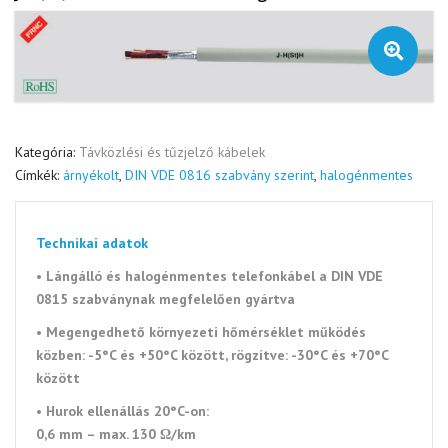
🔍
Kategória:
Távközlési és tűzjelző kábelek
Címkék:
árnyékolt
,
DIN VDE 0816 szabvány szerint
,
halogénmentes
Technikai adatok
• Lángálló és halogénmentes telefonkábel a
DIN VDE
0815 szabványnak megfelelően gyártva
• Megengedhető környezeti
hőmérséklet működés
közben: -5°C és +50°C között, rögzítve: -30°C és +70°C
között
• Hurok ellenállás 20°C-on:
0,6 mm – max. 130 Ω/km