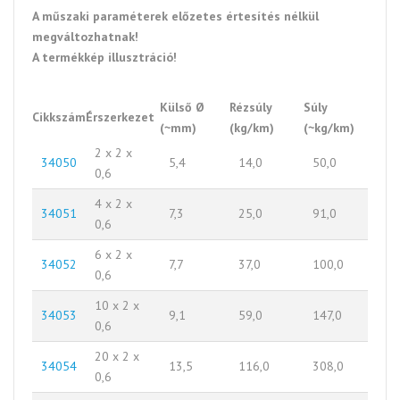
A műszaki paraméterek előzetes értesítés nélkül
megváltozhatnak!
A termékkép illusztráció!
Külső Ø
Rézsúly
Súly
Cikkszám
Érszerkezet
(~mm)
(kg/km)
(~kg/km)
2 x 2 x
34050
5,4
14,0
50,0
0,6
4 x 2 x
34051
7,3
25,0
91,0
0,6
6 x 2 x
34052
7,7
37,0
100,0
0,6
10 x 2 x
34053
9,1
59,0
147,0
0,6
20 x 2 x
34054
13,5
116,0
308,0
0,6