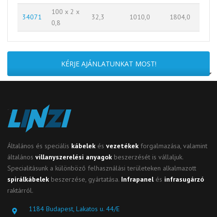
100 x 2 x
34071
32,3
1010,0
1804,0
0,8
KÉRJE AJÁNLATUNKAT MOST!
Általános és speciális
kábelek
és
vezetékek
forgalmazása, valamint
általános
villanyszerelési anyagok
beszerzését is vállaljuk.
Specialitásunk a különböző felhasználási területeken alkalmazott
spirálkábelek
beszerzése, gyártatása.
Infrapanel
és
infrasugárzó
raktárról.
1184 Budapest, Lakatos u. 44/E