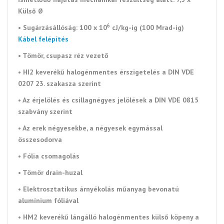
Külső Ø
6
•
Sugárzásállóság
: 100 x 10
cJ/kg-ig (100 Mrad-ig)
Kábel felépítés
• Tömör, csupasz réz vezető
• HI2 keverékű halogénmentes érszigetelés a DIN VDE
0207 23. szakasza szerint
• Az érjelölés és csillagnégyes jelölések a DIN VDE 0815
szabvány szerint
• Az erek négyesekbe, a négyesek egymással
összesodorva
• Fólia csomagolás
• Tömör drain-huzal
• Elektrosztatikus árnyékolás műanyag bevonatú
alumínium fóliával
• HM2 keverékű lángálló halogénmentes külső köpeny a