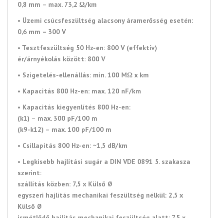
0,8 mm – max. 73,2 Ω/km
•
Üzemi csúcsfeszültség alacsony áramerősség esetén:
0,6 mm – 300 V
•
Tesztfeszültség 50 Hz-en: 800 V (effektív)
ér/árnyékolás között: 800 V
• Szigetelés-ellenállás:
min. 100 MΩ x km
• Kapacitás
800 Hz-en: max.
120 nF/km
• Kapacitás
kiegyenlítés 800 Hz-en:
(k1) – max. 300 pF/100 m
(k9-k12) – max. 100 pF/100 m
• Csillapítás 800 Hz-en: ~1,5 dB/km
•
Legkisebb hajlítási sugár a DIN VDE 0891 5. szakasza
szerint:
szállítás közben: 7,5 x Külső Ø
egyszeri hajlítás mechanikai feszültség nélkül: 2,5 x
Külső Ø
ismétlődő hajlítás mechanikai feszültség alatt: 7,5 x