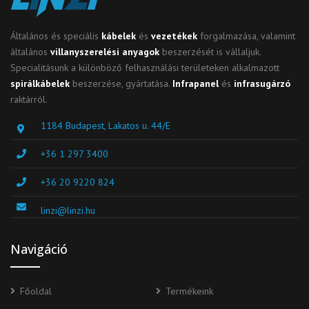
Általános és speciális
kábelek
és
vezetékek
forgalmazása, valamint
általános
villanyszerelési anyagok
beszerzését is vállaljuk.
Specialitásunk a különböző felhasználási területeken alkalmazott
spirálkábelek
beszerzése, gyártatása.
Infrapanel
és
infrasugárzó
raktárról.
1184 Budapest, Lakatos u. 44/E
+36 1 297 3400
+36 20 9220 824
linzi@linzi.hu
Navigáció
Főoldal
Termékeink