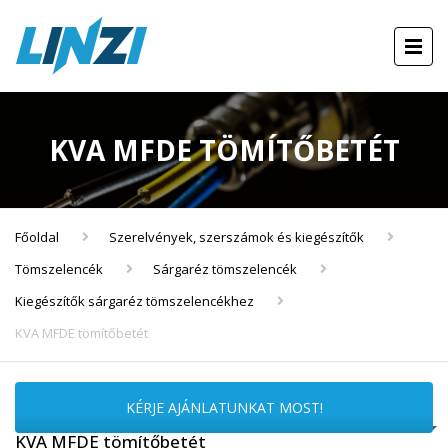
KVA MFDE TÖMÍTŐBETÉT
Főoldal
Szerelvények, szerszámok és kiegészítők
Tömszelencék
Sárgaréz tömszelencék
Kiegészítők sárgaréz tömszelencékhez
KVA MFDE tömítőbetét
KÉRJE AJÁNLATUNKAT MOST!
KVA MFDE tömítőbetét