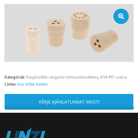
🔍
Kategóriák:
Kiegészítők sárgaréz tömszelencékhez
,
KVA-MS széria
Címke:
kva mfde tomito
KÉRJE AJÁNLATUNKAT MOST!