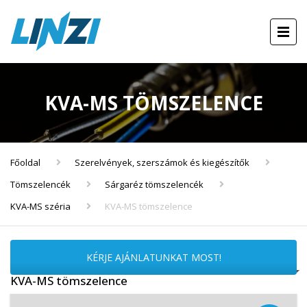
KVA-MS TÖMSZELENCE
Főoldal
Szerelvények, szerszámok és kiegészítők
Tömszelencék
Sárgaréz tömszelencék
KVA-MS széria
KVA-MS tömszelence
KÉRJE AJÁNLATUNKAT MOST!
KVA-MS tömszelence