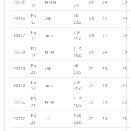
90365
fekete
6.5
24
50
16
9.5
PG
7.0-
90366
zöld
6.5
24
50
16
10.5
PG
9.0-
90367
piros
6.5
24
50
16
13.0
PG
11.5-
90368
fehér
6.5
24
50
16
15.0
PG
7.0-
90369
zöld
7.0
30
25
21
10.5
PG
9.0-
90370
piros
7.0
30
25
21
13.0
PG
11.5-
90371
fehér
7.0
30
25
21
15.5
PG
14.0-
90372
kék
7.0
30
25
21
18.0