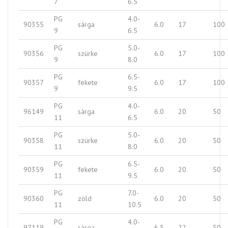
7
6.5
PG
4.0-
90355
sárga
6.0
17
100
9
6.5
PG
5.0-
90356
szürke
6.0
17
100
9
8.0
PG
6.5-
90357
fekete
6.0
17
100
9
9.5
PG
4.0-
96149
sárga
6.0
20
50
11
6.5
PG
5.0-
90358
szürke
6.0
20
50
11
8.0
PG
6.5-
90359
fekete
6.0
20
50
11
9.5
PG
7.0-
90360
zöld
6.0
20
50
11
10.5
PG
4.0-
97119
sárga
6.5
22
50