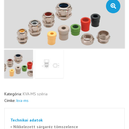
🔍
Kategória:
KVA-MS széria
Címke:
kva-ms
Technikai adatok
• Nikkelezett sárgaréz tömszelence