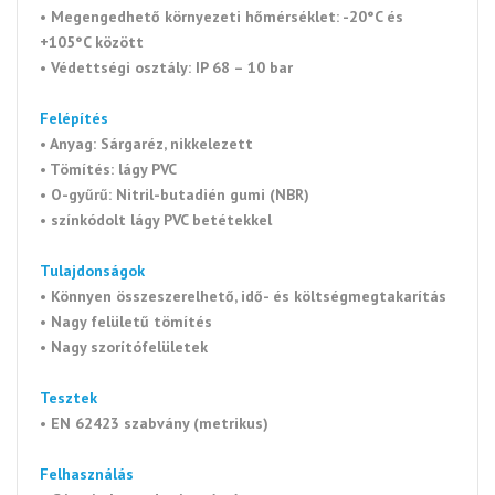
•
Megengedhető környezeti
hőmérséklet: -20°C és
+105°C között
• Védettségi osztály: IP 68 – 10 bar
Felépítés
• Anyag: Sárgaréz, nikkelezett
• Tömítés: lágy PVC
• O-gyűrű: Nitril-butadién gumi (NBR)
• színkódolt lágy PVC betétekkel
Tulajdonságok
• Könnyen összeszerelhető, idő- és költségmegtakarítás
• Nagy felületű tömítés
• Nagy szorítófelületek
Tesztek
• EN 62423 szabvány (metrikus)
Felhasználás