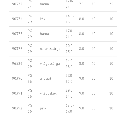
PG
17.0-
90373
barna
7.0
30
25
21
21.0
PG
14.0-
90374
kék
8.0
40
10
29
18.0
PG
17.0-
90375
barna
8.0
40
10
29
21.0
PG
20.0-
90376
narancssárga
8.0
40
10
29
25.0
PG
24.0-
96526
világossárga
8.0
40
10
29
28.0
PG
27.0-
90390
antracit
9.0
50
10
36
32.0
PG
29.0-
90391
világoskék
9.0
50
10
36
34.0
PG
32.0-
90392
pink
9.0
50
10
36
37.0