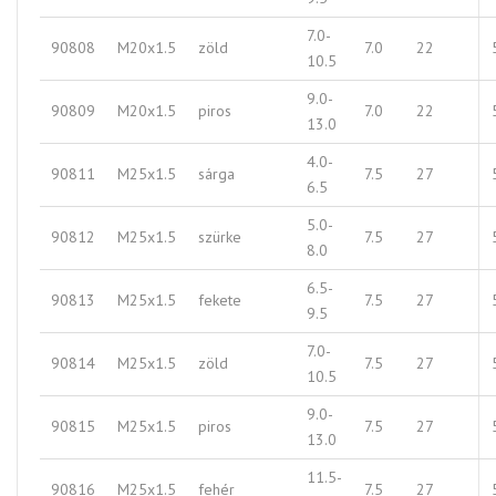
7.0-
90808
M20x1.5
zöld
7.0
22
10.5
9.0-
90809
M20x1.5
piros
7.0
22
13.0
4.0-
90811
M25x1.5
sárga
7.5
27
6.5
5.0-
90812
M25x1.5
szürke
7.5
27
8.0
6.5-
90813
M25x1.5
fekete
7.5
27
9.5
7.0-
90814
M25x1.5
zöld
7.5
27
10.5
9.0-
90815
M25x1.5
piros
7.5
27
13.0
11.5-
90816
M25x1.5
fehér
7.5
27