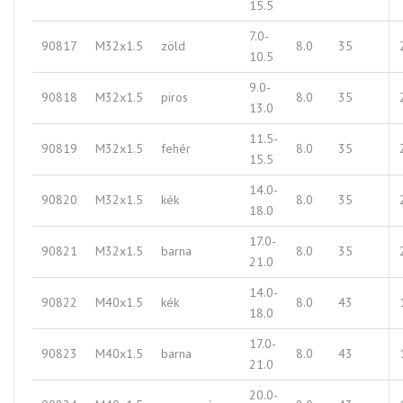
15.5
7.0-
90817
M32x1.5
zöld
8.0
35
10.5
9.0-
90818
M32x1.5
piros
8.0
35
13.0
11.5-
90819
M32x1.5
fehér
8.0
35
15.5
14.0-
90820
M32x1.5
kék
8.0
35
18.0
17.0-
90821
M32x1.5
barna
8.0
35
21.0
14.0-
90822
M40x1.5
kék
8.0
43
18.0
17.0-
90823
M40x1.5
barna
8.0
43
21.0
20.0-