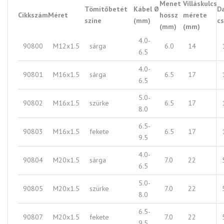
Menet
Villáskulcs
Tömítőbetét
Kábel Ø
D
Cikkszám
Méret
hossz
mérete
színe
(mm)
c
(mm)
(mm)
4.0-
90800
M12x1.5
sárga
6.0
14
6.5
4.0-
90801
M16x1.5
sárga
6.5
17
6.5
5.0-
90802
M16x1.5
szürke
6.5
17
8.0
6.5-
90803
M16x1.5
fekete
6.5
17
9.5
4.0-
90804
M20x1.5
sárga
7.0
22
6.5
5.0-
90805
M20x1.5
szürke
7.0
22
8.0
6.5-
90807
M20x1.5
fekete
7.0
22
9.5