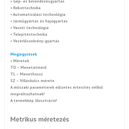
• Gép- és berendezésgyártás
• Robottechnika
• Automatizálási technológia
• Járműgyártás és hajógyártás
• Vasúti technológia
• Telepítéstechnika
• Vezérlőszekrény-gyártás
Megjegyzések
• Méretek
TD – Menetátmérő
TL – Menethossz
SZ – Villáskulcs mérete
A műszaki paraméterek előzetes értesítés nélkül
megváltozhatnak!
A termékkép illusztráció!
Metrikus méretezés