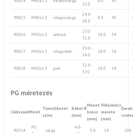
90824
M40x1.5
narancssárga
8.0
43
25.0
24.0-
90825
M40x1.5
világossárga
8.0
43
28.0
27.0-
90826
M50x1.5
antracit
10.0
54
32.0
29.0-
90827
M50x1.5
világoskék
10.0
54
34.0
32.0-
90828
M50x1.5
pink
10.0
54
37.0
PG méretezés
Menet
Villáskulcs
Tömítőbetét
Kábel Ø
Darab
Cikkszám
Méret
hossz
mérete
színe
(mm)
csoma
(mm)
(mm)
PG
4.0-
90354
sárga
5.0
14
100