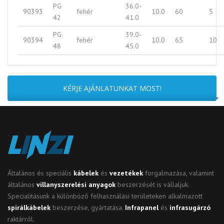
PG
36.0-
90393
fehér
10.0
60
5
42
41.0
PG
39.0-
90394
fehér
10.0
65
10
48
45.0
KÉRJE AJÁNLATUNKAT MOST!
Általános és speciális
kábelek
és
vezetékek
forgalmazása, valamint
általános
villanyszerelési anyagok
beszerzését is vállaljuk.
Specialitásunk a különböző felhasználási területeken alkalmazott
spirálkábelek
beszerzése, gyártatása.
Infrapanel
és
infrasugárzó
raktárról.