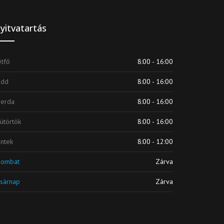
yitvatartás
tfő
8:00 - 16:00
edd
8:00 - 16:00
zerda
8:00 - 16:00
ütörtök
8:00 - 16:00
ntek
8:00 - 12:00
zombat
Zárva
sárnap
Zárva