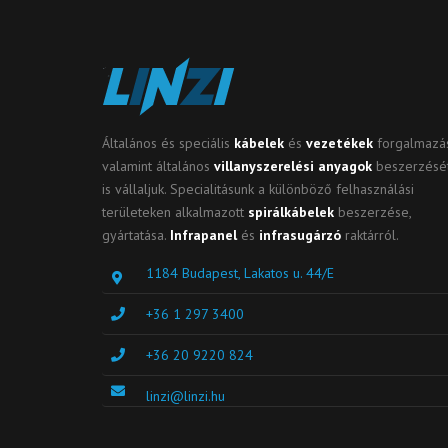
Általános és speciális
kábelek
és
vezetékek
forgalmazás
valamint általános
villanyszerelési anyagok
beszerzésé
is vállaljuk. Specialitásunk a különböző felhasználási
területeken alkalmazott
spirálkábelek
beszerzése,
gyártatása.
Infrapanel
és
infrasugárzó
raktárról.
1184 Budapest, Lakatos u. 44/E
+36 1 297 3400
+36 20 9220 824
linzi@linzi.hu