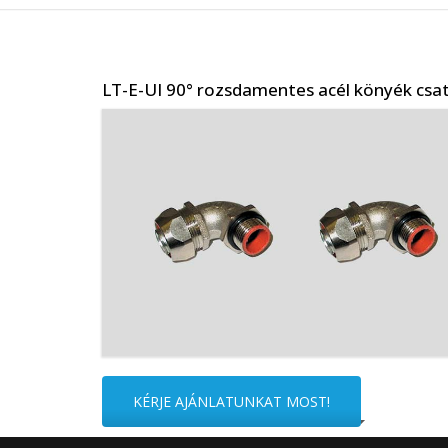
Op
Me
LT-E-UI 90° rozsdamentes acél könyék csatl
Sz
ki
Cs
ho
Ko
In
Sp
Ko
KÉRJE AJÁNLATUNKAT MOST!
Mé