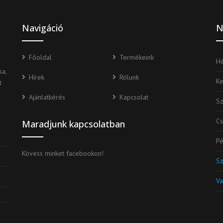
Navigáció
N
Főoldal
Termékeink
Hé
a,
Hírek
Rólunk
K
t
Ajánlatkérés
Kapcsolat
S
Cs
Maradjunk kapcsolatban
Pé
Kövess minket facebookon!
S
Va