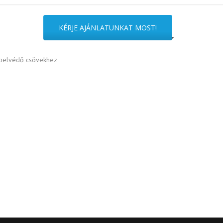
Vezérlőkábelek antibakteriális
környezetbe
KÉRJE AJÁNLATUNKAT MOST!
kábelvédő csövekhez