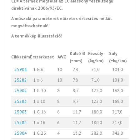
CE= A termék megfelel az EC alacsony feszültségű
direktívának 2006/95/EC.
A műszaki paraméterek előzetes értesítés nélkül
megváltozhatnak!
A termékkép illusztráció!
Külső Ø
Rézsúly
Súly
Cikkszám
Érszerkezet
AWG
(~mm)
(kg/km)
(~kg/km)
25901
1 G 6
10
7,8
71,0
101,0
25282
1 x 6
10
7,8
71,0
101,0
25902
1 G 10
8
9,7
122,0
168,0
25283
1 x 10
8
9,7
122,0
168,0
25903
1 G 16
6
11,7
180,0
217,0
25284
1 x 16
6
11,7
180,0
217,0
25904
1 G 25
4
13,2
282,0
342,0