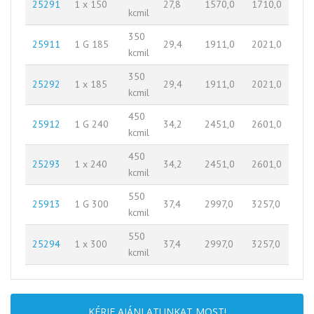
25291
1 x 150
27,8
1570,0
1710,0
kcmil
350
25911
1 G 185
29,4
1911,0
2021,0
kcmil
350
25292
1 x 185
29,4
1911,0
2021,0
kcmil
450
25912
1 G 240
34,2
2451,0
2601,0
kcmil
450
25293
1 x 240
34,2
2451,0
2601,0
kcmil
550
25913
1 G 300
37,4
2997,0
3257,0
kcmil
550
25294
1 x 300
37,4
2997,0
3257,0
kcmil
KÉRJE AJÁNLATUNKAT MOST!