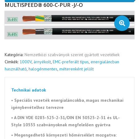
MULTISPEED® 600-C-PUR -J/-O
🔍
Kategória:
Nemzetközi szabványok szerint gyártott vezetékek
Címkék:
1000V
,
árnyékolt
,
EMC-preferált típus
,
energialáncban
használható
,
halogénmentes
,
méterenként jelölt
Technikai adatok
• Speciális vezeték energialáncokba, magas mechanikai
igénybevételhez tervezve
• A
DIN VDE 0285-525-2-31/DIN EN 50525-2-31 és UL-
Style 10553 szabványoknak megfelelően gyártva
• Megengedhető környezeti
hőmérséklet mozgatva: