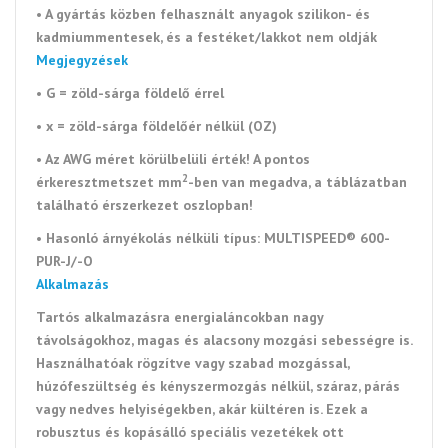
• A gyártás közben felhasznált anyagok szilikon- és
kadmiummentesek, és a festéket/lakkot nem oldják
Megjegyzések
• G = zöld-sárga földelő érrel
• x = zöld-sárga földelőér nélkül (OZ)
• Az AWG méret körülbelüli érték! A pontos
2
érkeresztmetszet mm
-ben van megadva, a táblázatban
található érszerkezet oszlopban!
• Hasonló árnyékolás nélküli típus: MULTISPEED® 600-
PUR-J/-O
Alkalmazás
Tartós alkalmazásra
energialáncokban
nagy
távolságokhoz, magas és alacsony mozgási sebességre is.
Használhatóak rögzítve vagy szabad mozgással,
húzófeszültség és kényszermozgás nélkül, száraz, párás
vagy nedves helyiségekben, akár kültéren is. Ezek a
robusztus és kopásálló speciális vezetékek ott