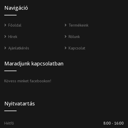
Navigáció
Főoldal
Termékeink
Hírek
Rólunk
Ajánlatkérés
Kapcsolat
Maradjunk kapcsolatban
Kövess minket facebookon!
Nyitvatartás
Hétfő
8:00 - 16:00