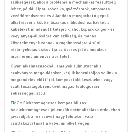
szükségesek, ahol a probléma a mechanikai feszültség
lehet, például ipari robotika, gyártósorok, automata
vezérlőrendszerek és állandóan mozgatható gépek
alkatrészei a több műszakos működéshez. Ezeket a
kábeleket mindenütt telepítik, ahol kopás-, oxigén- és
vegyianyag-állóságra van szükség, és magas
követelmények vannak a rugalmasságra. A sűrű
rézárnyékolás biztosítja az összes jel és impulzus
interferenciamentes átvitelét.
Olyan alkalmazásoknál, amelyek túlmutatnak a
szabványos megoldásokon, kérjük konzultáljon velünk a
megrendelés előtt! (pl. komposztáló készülékek vagy
szállítószalagok rendkívül magas feldolgozási
sebességgel, stb.)
EMC
= Elektromágneses kompatibilitás
Az elektromágneses jellemzők optimalizálása érdekében
javasoljuk a réz szövet nagy felületen való
csatlakoztatását a kábel mindkét végén.