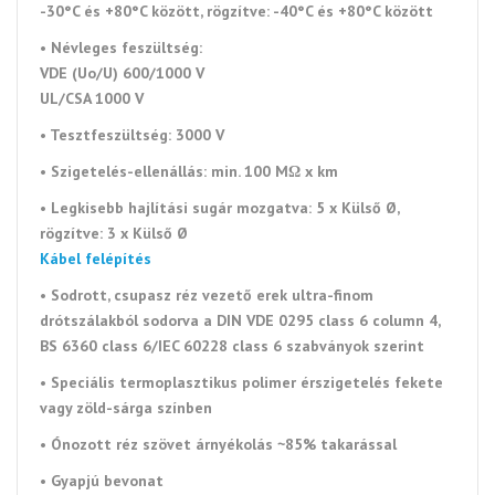
-30°C és +80°C között, rögzítve: -40°C és +80°C között
•
Névleges feszültség:
VDE (Uo/U) 600/1000 V
UL/CSA 1000 V
•
Tesztfeszültség: 3000 V
• Szigetelés-ellenállás:
min. 100 MΩ x km
•
Legkisebb hajlítási sugár mozgatva: 5 x Külső Ø,
rögzítve: 3 x Külső Ø
Kábel felépítés
• Sodrott, csupasz réz vezető erek ultra-finom
drótszálakból sodorva a DIN VDE 0295 class 6 column 4,
BS 6360 class 6/IEC 60228 class 6 szabványok szerint
• Speciális termoplasztikus polimer érszigetelés fekete
vagy zöld-sárga színben
• Ónozott réz szövet árnyékolás ~85% takarással
• Gyapjú bevonat