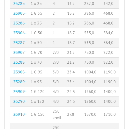
25285
1 x 25
4
13,2
282,0
342,0
25905
1 G 35
2
15,2
386,0
468,0
25286
1 x 35
2
15,2
386,0
468,0
25906
1 G 50
1
18,7
535,0
584,0
25287
1 x 50
1
18,7
535,0
584,0
25907
1 G 70
2/0
21,2
750,0
822,0
25288
1 x 70
2/0
21,2
750,0
822,0
25908
1 G 95
3/0
23,4
1004,0
1190,0
25289
1 x 95
3/0
23,4
1004,0
1190,0
25909
1 G 120
4/0
24,5
1260,0
1400,0
25290
1 x 120
4/0
24,5
1260,0
1400,0
250
25910
1 G 150
27,8
1570,0
1710,0
kcmil
250