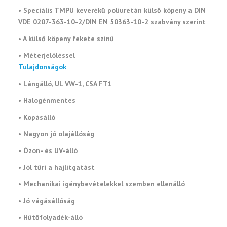
•
Speciális TMPU keverékű poliuretán külső köpeny a DIN
VDE 0207-363-10-2/DIN EN 50363-10-2 szabvány szerint
• A külső köpeny fekete
színű
•
Méterjelöléssel
Tulajdonságok
• Lángálló, UL VW-1, CSA FT1
• Halogénmentes
• Kopásálló
• Nagyon jó olajállóság
• Ózon- és UV-álló
• Jól tűri a hajlítgatást
• Mechanikai igénybevételekkel szemben ellenálló
• Jó vágásállóság
• Hűtőfolyadék-álló