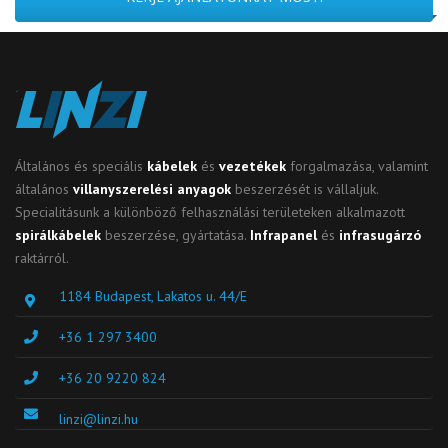
Általános és speciális
kábelek
és
vezetékek
forgalmazása, valamint
általános
villanyszerelési anyagok
beszerzését is vállaljuk.
Specialitásunk a különböző felhasználási területeken alkalmazott
spirálkábelek
beszerzése, gyártatása.
Infrapanel
és
infrasugárzó
raktárról.
1184 Budapest, Lakatos u. 44/E
+36 1 297 3400
+36 20 9220 824
linzi@linzi.hu