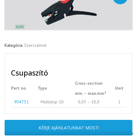
Kategória:
Szerszámok
Csupaszító
Cross-section
Part no.
Type
Unit
min. – max.mm²
904731
Multistrip 10
0,03 – 10,0
1
KÉRJE AJÁNLATUNKAT MOST!