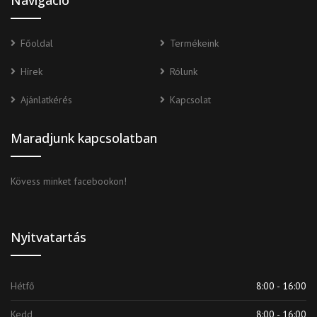
Főoldal
Termékeink
Hírek
Rólunk
Ajánlatkérés
Kapcsolat
Maradjunk kapcsolatban
Kövess minket facebookon!
Nyitvatartás
Hétfő
8:00 - 16:00
Kedd
8:00 - 16:00