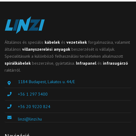
Általános és speciális
kábelek
és
vezetékek
forgalmazása, valamint
általános
villanyszerelési anyagok
beszerzését is vállaljuk.
Specialitásunk a különböző felhasználási területeken alkalmazott
spirálkábelek
beszerzése, gyártatása.
Infrapanel
és
infrasugárzó
raktárról.
1184 Budapest, Lakatos u. 44/E
+36 1 297 3400
+36 20 9220 824
linzi@linzi.hu
Navigáció