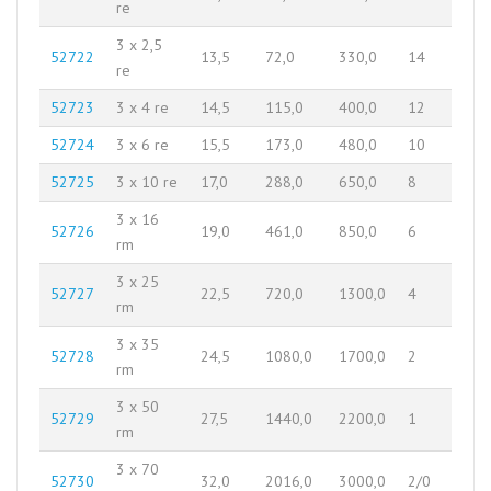
re
3 x 2,5
52722
13,5
72,0
330,0
14
re
52723
3 x 4 re
14,5
115,0
400,0
12
52724
3 x 6 re
15,5
173,0
480,0
10
52725
3 x 10 re
17,0
288,0
650,0
8
3 x 16
52726
19,0
461,0
850,0
6
rm
3 x 25
52727
22,5
720,0
1300,0
4
rm
3 x 35
52728
24,5
1080,0
1700,0
2
rm
3 x 50
52729
27,5
1440,0
2200,0
1
rm
3 x 70
52730
32,0
2016,0
3000,0
2/0