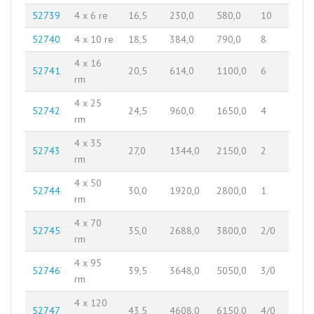
52739
4 x 6 re
16,5
230,0
580,0
10
52740
4 x 10 re
18,5
384,0
790,0
8
4 x 16
52741
20,5
614,0
1100,0
6
rm
4 x 25
52742
24,5
960,0
1650,0
4
rm
4 x 35
52743
27,0
1344,0
2150,0
2
rm
4 x 50
52744
30,0
1920,0
2800,0
1
rm
4 x 70
52745
35,0
2688,0
3800,0
2/0
rm
4 x 95
52746
39,5
3648,0
5050,0
3/0
rm
4 x 120
52747
43,5
4608,0
6150,0
4/0