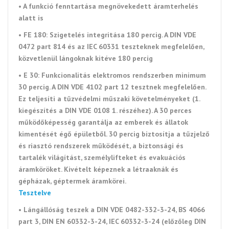
• A funkció fenntartása megnövekedett áramterhelés
alatt is
•
FE 180:
Szigetelés integritása 180 percig. A DIN VDE
0472 part 814 és az IEC 60331 teszteknek megfelelően,
közvetlenül lángoknak kitéve 180 percig
•
E 30:
Funkcionalitás elektromos rendszerben minimum
30 percig. A DIN VDE 4102 part 12 tesztnek megfelelően.
Ez teljesíti a
tűzvédelmi műszaki követelményeket
(1.
kiegészítés a DIN VDE 0108 1. részéhez).
A 30 perces
működőképesség garantálja
az emberek és állatok
kimentését
égő épületből.
30 percig
biztosítja a
tűzjelző
és riasztó rendszerek működését, a biztonsági és
tartalék világítást, személylifteket és
evakuációs
áramköröket. Kivételt képeznek a
létraaknák és
gépházak, géptermek áramkörei
.
Tesztelve
• Lángállóság teszek a DIN VDE 0482-332-3-24, BS 4066
part 3, DIN EN 60332-3-24, IEC 60332-3-24 (előzőleg DIN