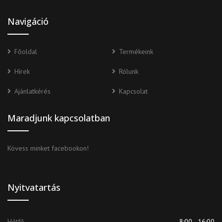
Navigáció
Főoldal
Termékeink
Hírek
Rólunk
Ajánlatkérés
Kapcsolat
Maradjunk kapcsolatban
Kövess minket facebookon!
Nyitvatartás
Hétfő
8:00 - 16:00