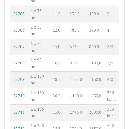
rm
1 x 35
52705
11,5
336,0
450,0
2
rm
1 x 50
52706
12,0
480,0
590,0
1
rm
1 x 70
52707
15,0
672,0
800,0
2/0
rm
1 x 95
52708
16,5
912,0
1100,0
3/0
rm
1 x 120
52709
18,5
1152,0
1350,0
4/0
rm
1 x 150
300
52710
20,5
1440,0
1650,0
rm
kcmil
1 x 185
350
52711
23,0
1776,0
2000,0
rm
kcmil
1 x 240
500
52712
25,5
2304,0
2650,0