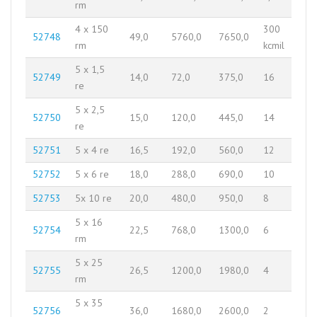
rm
4 x 150
300
52748
49,0
5760,0
7650,0
rm
kcmil
5 x 1,5
52749
14,0
72,0
375,0
16
re
5 x 2,5
52750
15,0
120,0
445,0
14
re
52751
5 x 4 re
16,5
192,0
560,0
12
52752
5 x 6 re
18,0
288,0
690,0
10
52753
5x 10 re
20,0
480,0
950,0
8
5 x 16
52754
22,5
768,0
1300,0
6
rm
5 x 25
52755
26,5
1200,0
1980,0
4
rm
5 x 35
52756
36,0
1680,0
2600,0
2