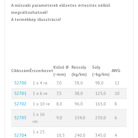
A műszaki paraméterek előzetes értesítés nélkül
megváltozhatnak!
A termékkép illusztráció!
Külső Ø
Rézsúly
Súly
Cikkszám
Érszerkezet
AWG
(~mm)
(kg/km)
(~kg/km)
52700
1 x 4 re
7,0
38,0
98,0
12
52701
1 x 6 re
7,5
58,0
125,0
10
52702
1 x 10 re
8,0
96,0
165,0
8
1 x 16
52703
9,0
154,0
230,0
6
rm
1 x 25
52704
10,5
240,0
345,0
4