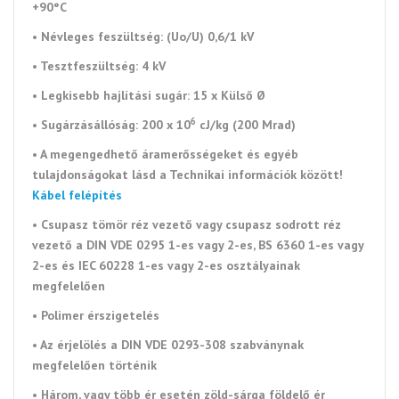
+90°C
•
Névleges feszültség: (Uo/U) 0,6/1 kV
•
Tesztfeszültség: 4 kV
•
Legkisebb hajlítási sugár: 15 x Külső Ø
6
•
Sugárzásállóság
: 200 x 10
cJ/kg (200 Mrad)
• A megengedhető áramerősségeket és egyéb
tulajdonságokat lásd a Technikai információk között!
Kábel felépítés
• Csupasz tömör réz vezető vagy csupasz sodrott réz
vezető a DIN VDE 0295 1-es vagy 2-es, BS 6360 1-es vagy
2-es és IEC 60228 1-es vagy 2-es osztályainak
megfelelően
• Polimer érszigetelés
• Az érjelölés a DIN VDE 0293-308 szabványnak
megfelelően történik
• Három, vagy több ér esetén zöld-sárga földelő ér