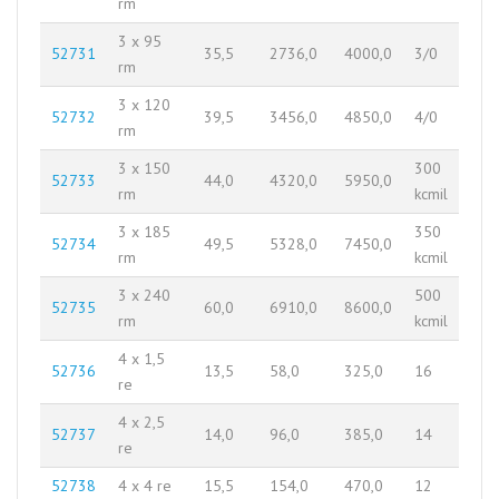
rm
3 x 95
52731
35,5
2736,0
4000,0
3/0
rm
3 x 120
52732
39,5
3456,0
4850,0
4/0
rm
3 x 150
300
52733
44,0
4320,0
5950,0
rm
kcmil
3 x 185
350
52734
49,5
5328,0
7450,0
rm
kcmil
3 x 240
500
52735
60,0
6910,0
8600,0
rm
kcmil
4 x 1,5
52736
13,5
58,0
325,0
16
re
4 x 2,5
52737
14,0
96,0
385,0
14
re
52738
4 x 4 re
15,5
154,0
470,0
12