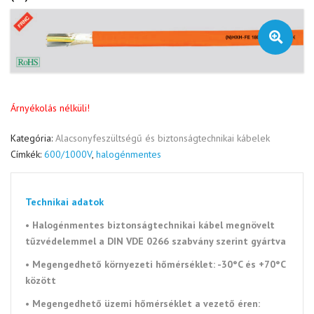
🔍
Árnyékolás nélküli!
Kategória:
Alacsonyfeszültségű és biztonságtechnikai kábelek
Címkék:
600/1000V
,
halogénmentes
Technikai adatok
• Halogénmentes biztonságtechnikai kábel megnövelt
tűzvédelemmel a DIN VDE 0266 szabvány szerint gyártva
• Megengedhető környezeti
hőmérséklet: -30°C és +70°C
között
•
Megengedhető üzemi hőmérséklet a vezető éren: