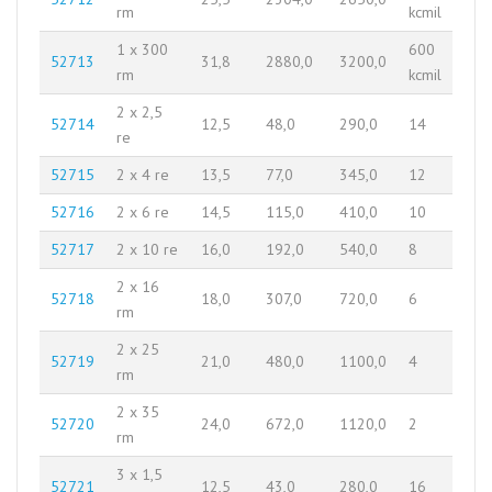
rm
kcmil
1 x 300
600
52713
31,8
2880,0
3200,0
rm
kcmil
2 x 2,5
52714
12,5
48,0
290,0
14
re
52715
2 x 4 re
13,5
77,0
345,0
12
52716
2 x 6 re
14,5
115,0
410,0
10
52717
2 x 10 re
16,0
192,0
540,0
8
2 x 16
52718
18,0
307,0
720,0
6
rm
2 x 25
52719
21,0
480,0
1100,0
4
rm
2 x 35
52720
24,0
672,0
1120,0
2
rm
3 x 1,5
52721
12,5
43,0
280,0
16