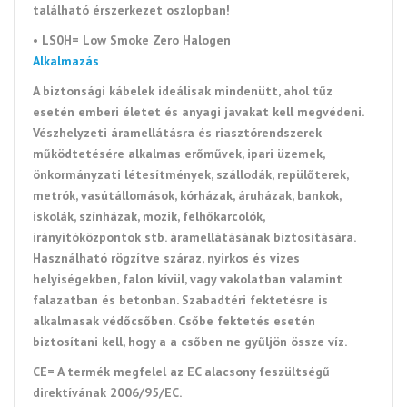
található érszerkezet oszlopban!
• LS0H= Low Smoke Zero Halogen
Alkalmazás
A biztonsági kábelek ideálisak mindenütt, ahol tűz
esetén emberi életet és anyagi javakat kell megvédeni.
Vészhelyzeti áramellátásra és riasztórendszerek
működtetésére alkalmas erőművek, ipari üzemek,
önkormányzati létesítmények, szállodák, repülőterek,
metrók,
vasútállomások, kórházak, áruházak, bankok,
iskolák, színházak, mozik, felhőkarcolók,
irányítóközpontok stb. áramellátásának biztosítására.
Használható rögzítve
s
záraz, nyirkos és vizes
helyiségekben, falon kívül, vagy vakolatban valamint
falazatban és betonban.
Szabadtéri fektetésre is
alkalmasak
védőcsőben
.
Csőbe fektetés esetén
biztosítani kell, hogy a
a csőben ne gyűljön össze víz.
CE= A termék megfelel az EC alacsony feszültségű
direktívának 2006/95/EC.