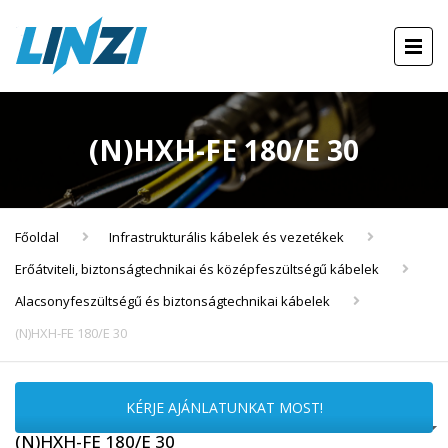
(N)HXH-FE 180/E 30
Főoldal
Infrastrukturális kábelek és vezetékek
Erőátviteli, biztonságtechnikai és középfeszültségű kábelek
Alacsonyfeszültségű és biztonságtechnikai kábelek
(N)HXH-FE 180/E 30
KÉRJE AJÁNLATUNKAT MOST!
(N)HXH-FE 180/E 30