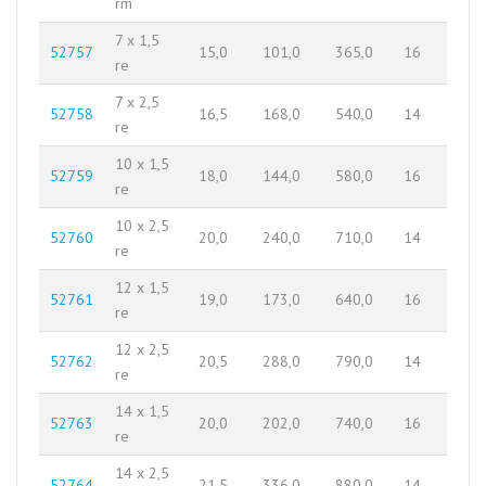
rm
7 x 1,5
52757
15,0
101,0
365,0
16
re
7 x 2,5
52758
16,5
168,0
540,0
14
re
10 x 1,5
52759
18,0
144,0
580,0
16
re
10 x 2,5
52760
20,0
240,0
710,0
14
re
12 x 1,5
52761
19,0
173,0
640,0
16
re
12 x 2,5
52762
20,5
288,0
790,0
14
re
14 x 1,5
52763
20,0
202,0
740,0
16
re
14 x 2,5
52764
21,5
336,0
880,0
14