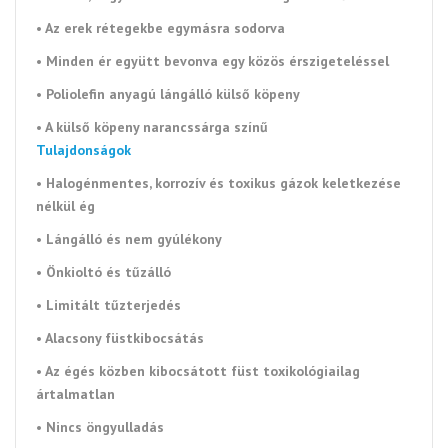
• Az erek rétegekbe egymásra sodorva
• Minden ér együtt bevonva egy közös érszigeteléssel
• Poliolefin
anyagú lángálló külső köpeny
• A külső köpeny narancssárga
színű
Tulajdonságok
• Halogénmentes, korrozív és toxikus gázok keletkezése
nélkül ég
• Lángálló és nem gyúlékony
• Önkioltó és tűzálló
• Limitált tűzterjedés
• Alacsony füstkibocsátás
• Az égés közben kibocsátott füst toxikológiailag
ártalmatlan
• Nincs öngyulladás