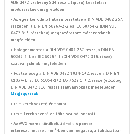
VDE 0472 szabvány 804. rész C típusú) tesztelési
módszereknek megfelelően
• Az égés korrodáló hatása tesztelve a DIN VDE 0482 267.
részében, a DIN EN 50267-2-2 és IEC 60754-2 (DIN VDE
0472 813. részében) meghatározott módszereknek
megfelelően
• Halogénmentes a DIN VDE 0482 267. része, a DIN EN
50267-2-1 és IEC 60754-1 (DIN VDE 0472 815. része)
szabványoknak megfelelően
• Füstsűrűség a DIN VDE 0482 1034-1+2. része a DIN EN
61034-1+2, IEC 61034-1+2, BS 7622 1. + 2. része (előzőleg
DIN VDE 0472 816. része) szabványoknak megfelelően
Megjegyzések
• re = kerek vezető ér, tömör
• rm = kerek vezető ér, több szálból sodrott
• Az AWG méret körülbelüli érték! A pontos
2
érkeresztmetszet mm
-ben van megadva, a táblázatban