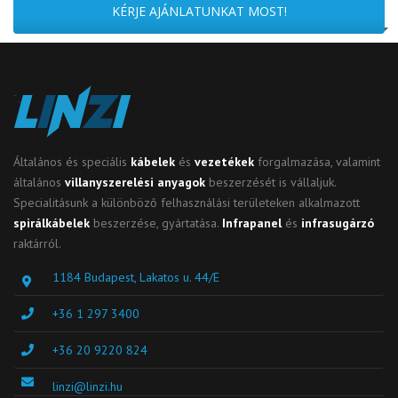
KÉRJE AJÁNLATUNKAT MOST!
Általános és speciális
kábelek
és
vezetékek
forgalmazása, valamint
általános
villanyszerelési anyagok
beszerzését is vállaljuk.
Specialitásunk a különböző felhasználási területeken alkalmazott
spirálkábelek
beszerzése, gyártatása.
Infrapanel
és
infrasugárzó
raktárról.
1184 Budapest, Lakatos u. 44/E
+36 1 297 3400
+36 20 9220 824
linzi@linzi.hu