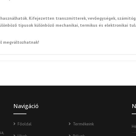
 használhatók. Kifejezetten transzmitterek, vevőegységek, számítógé
ülönböző típusok különböző mechanikai, termikus és elektronikai tul
ül megváltozhatnak!
Navigáció
N
Főoldal
Termékeink
Hé
a,