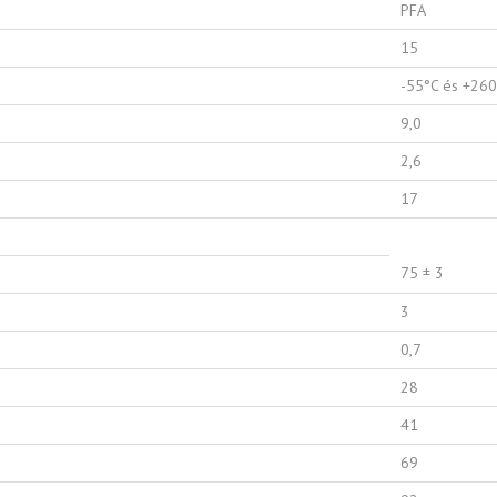
PFA
15
-55°C és +260
9,0
2,6
17
75 ± 3
3
0,7
28
41
69