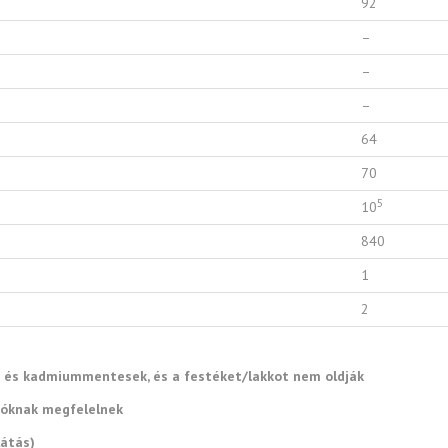
92
–
–
–
64
70
5
10
840
1
2
n- és kadmiummentesek, és a festéket/lakkot nem oldják
cióknak megfelelnek
látás)