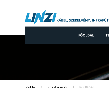
FŐOLDAL
T
Ip
Ne
gy
Vi
ve
Főoldal
Koaxkábelek
RG 187 A/U
In
ve