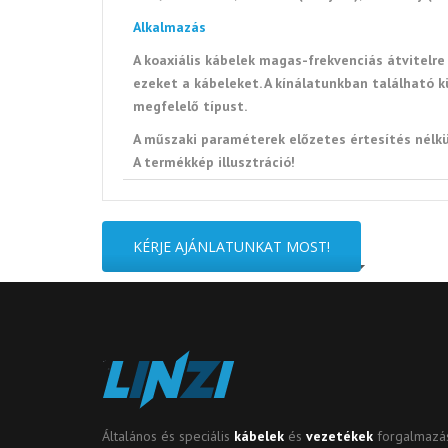
Alkalmazás
A koaxiális kábelek magas-frekvenciás átvitelre
ezeket a kábeleket. A kínálatunkban található k
megfelelő típust.
A műszaki paraméterek előzetes értesítés nélk
A termékkép illusztráció!
KÉRJE AJÁNLATUNKAT MOST!
Általános és speciális
kábelek
és
vezetékek
forgalmazás