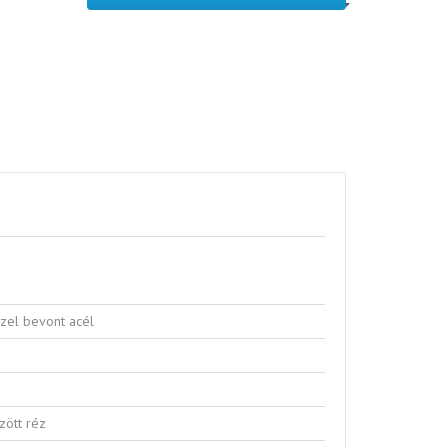
Vezérlőkábelek antibakteriális
környezetbe
zzel bevont acél
zött réz