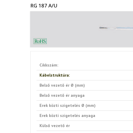
Op
RG 187 A/U
Me
Sz
ki
Cs
ho
Cikkszám:
Ko
Kábelstruktúra:
In
Belső vezető ér Ø (mm)
Belső vezető ér anyaga
Sp
Erek közti szigetelés Ø (mm)
Ko
Erek közti szigetelés anyaga
Mé
Külső vezető ér