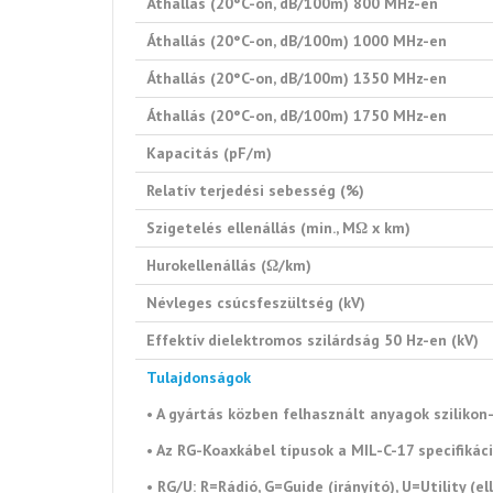
Áthallás (20°C-on, dB/100m) 800 MHz-en
Áthallás (20°C-on, dB/100m) 1000 MHz-en
Áthallás (20°C-on, dB/100m) 1350 MHz-en
Áthallás (20°C-on, dB/100m) 1750 MHz-en
Kapacitás (pF/m)
Relatív terjedési sebesség (%)
Szigetelés ellenállás (min., MΩ x km)
Hurokellenállás (Ω/km)
Névleges csúcsfeszültség (kV)
Effektív dielektromos szilárdság 50 Hz-en (kV)
Tulajdonságok
• A gyártás közben felhasznált anyagok sziliko
• Az RG-Koaxkábel típusok a MIL-C-17 specifiká
• RG/U: R=Rádió, G=Guide (irányító), U=Utility (el