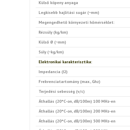
Külső köpeny anyaga
Legkisebb hajlítási sugár (~mm)
Megengedhető környezeti hőmérséklet:
Rézsúly (kg/km)
Külső Ø (~mm)
Súly (~kg/km)
Elektronikai karakterisztika:
Impedancia (Ω)
Frekvenciatartomány (max., Ghz)
Terjedési sebesség (v/c)
Áthallás (20°C-on, dB/100m) 100 MHz-en
Áthallás (20°C-on, dB/100m) 200 MHz-en
Áthallás (20°C-on, dB/100m) 500 MHz-en