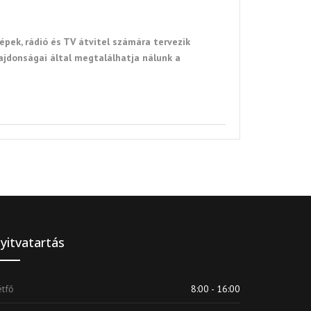
pek, rádió és TV átvitel számára tervezik
ajdonságai által megtalálhatja nálunk a
yitvatartás
tfő
8:00 - 16:00