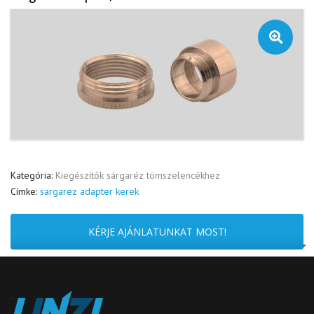
🔍
Kategória:
Kiegészítők sárgaréz tömszelencékhez
Címke:
sargarez adapter kerek
KÉRJE AJÁNLATUNKAT MOST!