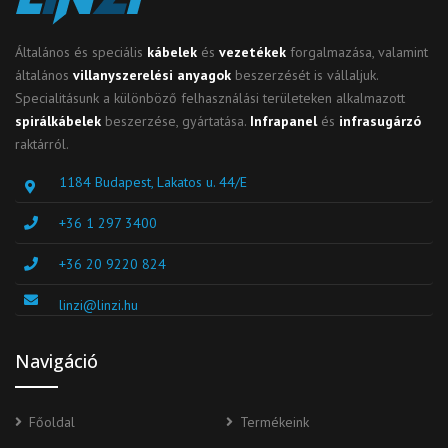
Általános és speciális
kábelek
és
vezetékek
forgalmazása, valamint
általános
villanyszerelési anyagok
beszerzését is vállaljuk.
Specialitásunk a különböző felhasználási területeken alkalmazott
spirálkábelek
beszerzése, gyártatása.
Infrapanel
és
infrasugárzó
raktárról.
1184 Budapest, Lakatos u. 44/E
+36 1 297 3400
+36 20 9220 824
linzi@linzi.hu
Navigáció
Főoldal
Termékeink