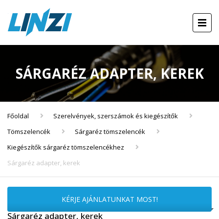
SÁRGARÉZ ADAPTER, KEREK
Főoldal
Szerelvények, szerszámok és kiegészítők
Tömszelencék
Sárgaréz tömszelencék
Kiegészítők sárgaréz tömszelencékhez
Sárgaréz adapter, kerek
KÉRJE AJÁNLATUNKAT MOST!
Sárgaréz adapter, kerek