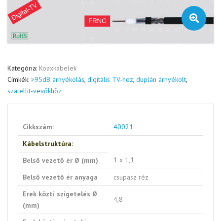
🔍
Kategória:
Koaxkábelek
Címkék:
>95dB árnyékolás
,
digitális TV-hez
,
duplán árnyékolt
,
szatellit-vevőkhöz
Cikkszám:
40021
Kábelstruktúra:
1 x 1,1
Belső vezető ér Ø (mm)
Belső vezető ér anyaga
csupasz réz
Erek közti szigetelés Ø
4,8
(mm)