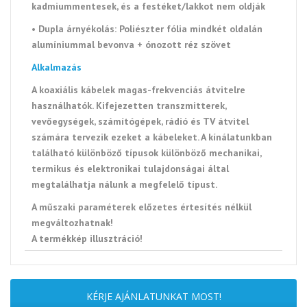
kadmiummentesek, és a festéket/lakkot nem oldják
•
Dupla árnyékolás: Poliészter fólia mindkét oldalán
alumíniummal bevonva + ónozott réz szövet
Alkalmazás
A koaxiális kábelek magas-frekvenciás átvitelre
használhatók. Kifejezetten transzmitterek,
vevőegységek, számítógépek, rádió és TV átvitel
számára tervezik ezeket a kábeleket. A kínálatunkban
található különböző típusok különböző mechanikai,
termikus és elektronikai tulajdonságai által
megtalálhatja nálunk a megfelelő típust.
A műszaki paraméterek előzetes értesítés nélkül
megváltozhatnak!
A termékkép illusztráció!
KÉRJE AJÁNLATUNKAT MOST!