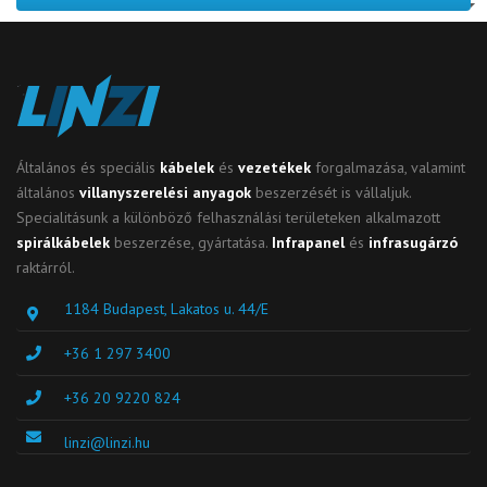
Általános és speciális
kábelek
és
vezetékek
forgalmazása, valamint
általános
villanyszerelési anyagok
beszerzését is vállaljuk.
Specialitásunk a különböző felhasználási területeken alkalmazott
spirálkábelek
beszerzése, gyártatása.
Infrapanel
és
infrasugárzó
raktárról.
1184 Budapest, Lakatos u. 44/E
+36 1 297 3400
+36 20 9220 824
linzi@linzi.hu