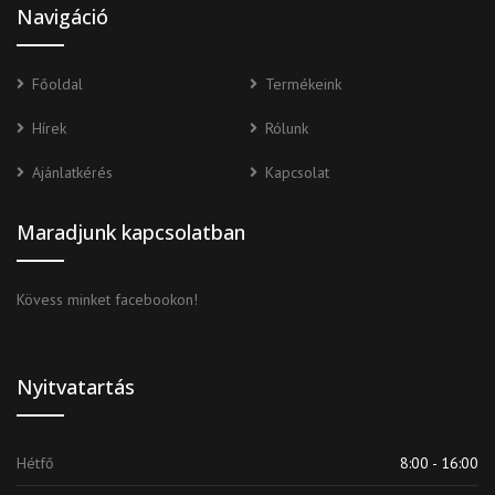
Navigáció
Főoldal
Termékeink
Hírek
Rólunk
Ajánlatkérés
Kapcsolat
Maradjunk kapcsolatban
Kövess minket facebookon!
Nyitvatartás
Hétfő
8:00 - 16:00