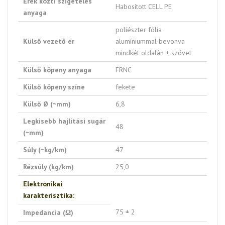
Erek közti szigetelés
Habosított CELL PE
anyaga
poliészter fólia
Külső vezető ér
alumíniummal bevonva
mindkét oldalán + szövet
Külső köpeny anyaga
FRNC
Külső köpeny színe
fekete
Külső Ø (~mm)
6,8
Legkisebb hajlítási sugár
48
(~mm)
Súly (~kg/km)
47
Rézsúly (kg/km)
25,0
Elektronikai
karakterisztika:
75 ± 2
Impedancia (Ω)