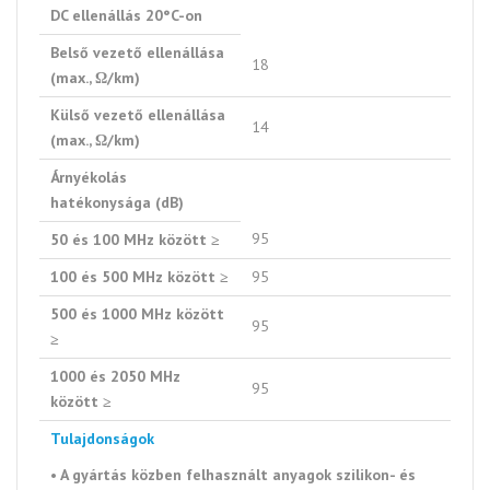
DC ellenállás 20°C-on
Belső vezető ellenállása
18
(max., Ω/km)
Külső vezető ellenállása
14
(max., Ω/km)
Árnyékolás
hatékonysága (dB)
95
50 és 100 MHz között ≥
100 és 500 MHz között ≥
95
500 és 1000 MHz között
95
≥
1000 és 2050 MHz
95
között ≥
Tulajdonságok
• A gyártás közben felhasznált anyagok szilikon- és