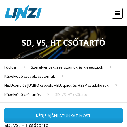
SD, VS, HT CSŐTARTÓ
Főoldal
Szerelvények, szerszámok és kiegészítők
Kábelvédő csövek, csatornák
HELUcond és JUMBO csövek, HELUquick és HSSV csatlakozók
Kábelvédő cső tartók
SD, VS, HT csőtartó
KÉRJE AJÁNLATUNKAT MOST!
SD, VS, HT csőtartó