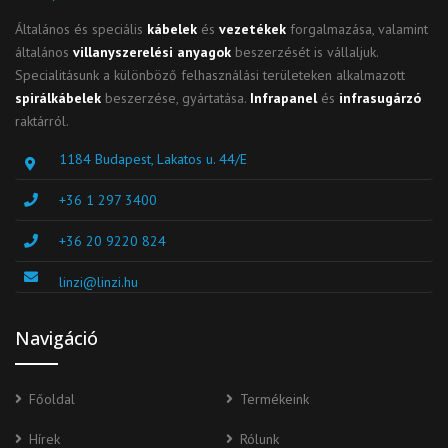
Általános és speciális
kábelek
és
vezetékek
forgalmazása, valamint
általános
villanyszerelési anyagok
beszerzését is vállaljuk.
Specialitásunk a különböző felhasználási területeken alkalmazott
spirálkábelek
beszerzése, gyártatása.
Infrapanel
és
infrasugárzó
raktárról.
1184 Budapest, Lakatos u. 44/E
+36 1 297 3400
+36 20 9220 824
linzi@linzi.hu
Navigáció
Főoldal
Termékeink
Hírek
Rólunk