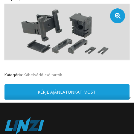
🔍
Kategória:
Kábelvédő cső tartók
KÉRJE AJÁNLATUNKAT MOST!