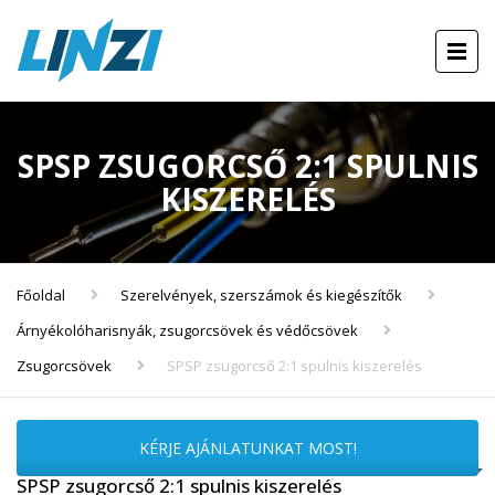
SPSP ZSUGORCSŐ 2:1 SPULNIS
KISZERELÉS
Főoldal
Szerelvények, szerszámok és kiegészítők
Árnyékolóharisnyák, zsugorcsövek és védőcsövek
Zsugorcsövek
SPSP zsugorcső 2:1 spulnis kiszerelés
KÉRJE AJÁNLATUNKAT MOST!
SPSP zsugorcső 2:1 spulnis kiszerelés