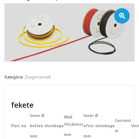
🔍
Kategória:
Zsugorcsövek
fekete
Inner Ø
Inner Ø
Wall
Content
thickness
Part no.
before shrinkage
after shrinkage
Uni
m
mm
mm
mm