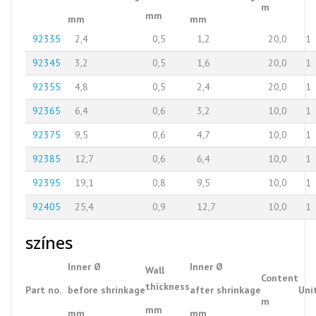
m
mm
mm
mm
92335
2,4
0,5
1,2
20,0
1
92345
3,2
0,5
1,6
20,0
1
92355
4,8
0,5
2,4
20,0
1
92365
6,4
0,6
3,2
10,0
1
92375
9,5
0,6
4,7
10,0
1
92385
12,7
0,6
6,4
10,0
1
92395
19,1
0,8
9,5
10,0
1
92405
25,4
0,9
12,7
10,0
1
színes
Inner Ø
Inner Ø
Wall
Content
thickness
Part no.
before shrinkage
after shrinkage
Uni
m
mm
mm
mm