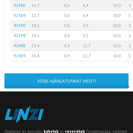
92380
12,7
0,6
6,4
10,0
1
92389
12,7
0,6
6,4
10,0
1
92390
19,1
0,8
9,5
10,0
1
92399
19,1
0,8
9,5
10,0
1
92400
25,4
0,9
12,7
10,0
1
92409
25,4
0,9
12,7
10,0
1
KÉRJE AJÁNLATUNKAT MOST!
Általános és speciális
kábelek
és
vezetékek
forgalmazása, valamint