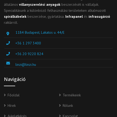
általános
villanyszerelési anyagok
beszerzését is vállaljuk.
Specialitásunk a különböző felhasználási területeken alkalmazott
spirálkábelek
beszerzése, gyártatása.
Infrapanel
és
infrasugárzó
raktárról.
1184 Budapest, Lakatos u. 44/E
+36 1 297 3400
+36 20 9220 824
linzi@linzi.hu
Navigáció
Főoldal
Termékeink
Hírek
Rólunk
Ajánlatkérés
Kapcsolat