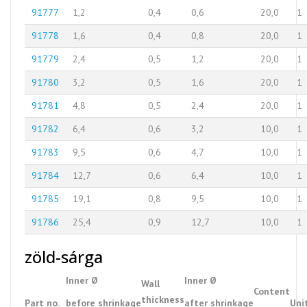
91777
1,2
0,4
0,6
20,0
1
91778
1,6
0,4
0,8
20,0
1
91779
2,4
0,5
1,2
20,0
1
91780
3,2
0,5
1,6
20,0
1
91781
4,8
0,5
2,4
20,0
1
91782
6,4
0,6
3,2
10,0
1
91783
9,5
0,6
4,7
10,0
1
91784
12,7
0,6
6,4
10,0
1
91785
19,1
0,8
9,5
10,0
1
91786
25,4
0,9
12,7
10,0
1
zöld-sárga
Inner Ø
Inner Ø
Wall
Content
thickness
Part no.
before shrinkage
after shrinkage
Uni