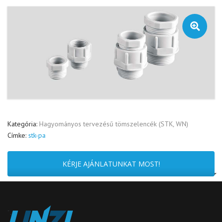
🔍
Kategória:
Hagyományos tervezésű tömszelencék (STK, WN)
Címke:
stk-pa
KÉRJE AJÁNLATUNKAT MOST!