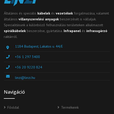
Általános és speciális
kábelek
és
vezetékek
forgalmazása, valamint
általános
villanyszerelési anyagok
beszerzését is vállaljuk.
Specialitásunk a különböző felhasználási területeken alkalmazott
spirálkábelek
beszerzése, gyártatása.
Infrapanel
és
infrasugárzó
raktárról.
1184 Budapest, Lakatos u. 44/E
+36 1 297 3400
+36 20 9220 824
linzi@linzi.hu
Navigáció
Főoldal
Termékeink