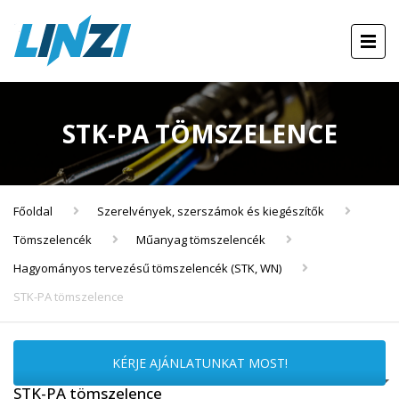
STK-PA TÖMSZELENCE
Főoldal
Szerelvények, szerszámok és kiegészítők
Tömszelencék
Műanyag tömszelencék
Hagyományos tervezésű tömszelencék (STK, WN)
STK-PA tömszelence
KÉRJE AJÁNLATUNKAT MOST!
STK-PA tömszelence