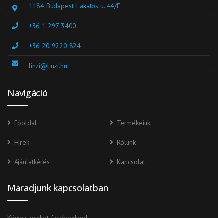
1184 Budapest, Lakatos u. 44/E
+36 1 297 3400
+36 20 9220 824
linzi@linzi.hu
Navigáció
Főoldal
Termékeink
Hírek
Rólunk
Ajánlatkérés
Kapcsolat
Maradjunk kapcsolatban
Kövess minket facebookon!