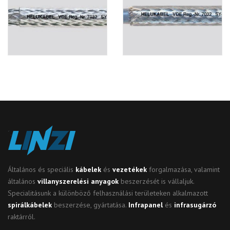
Általános és speciális
kábelek
és
vezetékek
forgalmazása, valamint
általános
villanyszerelési anyagok
beszerzését is vállaljuk.
Specialitásunk a különböző felhasználási területeken alkalmazott
spirálkábelek
beszerzése, gyártatása.
Infrapanel
és
infrasugárzó
raktárról.