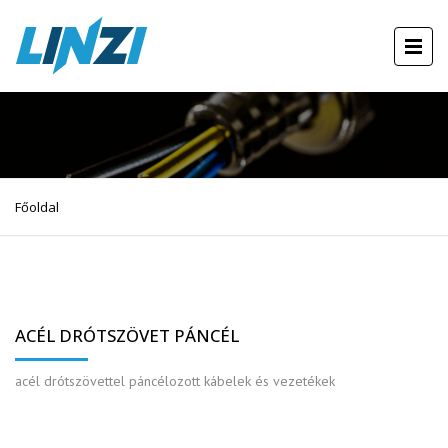
Főoldal
ACÉL DRÓTSZÖVET PÁNCÉL
acél drótszövettel páncélozott kábelek és vezetékek