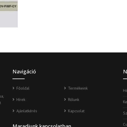
Navigáció
N
Főoldal
Termékeink
Hé
a,
Hírek
Rólunk
K
t
Ajánlatkérés
Kapcsolat
S
Cs
Maradjunk kapcsolatban