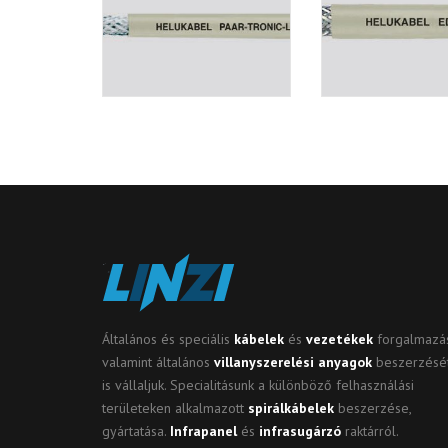
Általános és speciális
kábelek
és
vezetékek
forgalmazás
valamint általános
villanyszerelési anyagok
beszerzésé
is vállaljuk. Specialitásunk a különböző felhasználási
területeken alkalmazott
spirálkábelek
beszerzése,
gyártatása.
Infrapanel
és
infrasugárzó
raktárról.