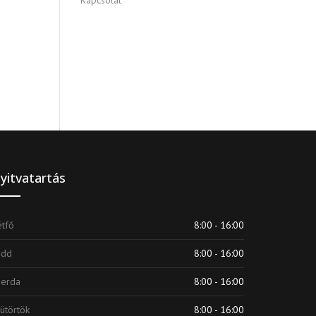
Kapcsolat
yitvatartás
tfő
8:00 - 16:00
edd
8:00 - 16:00
zerda
8:00 - 16:00
ütörtök
8:00 - 16:00