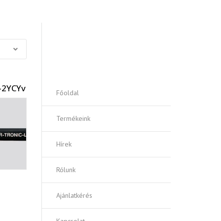
Vezérlőkábelek antibakteriális
környezetbe
AJÁNLATOT KÉREK!
-2YCYv
Főoldal
Termékeink
Hírek
Rólunk
Ajánlatkérés