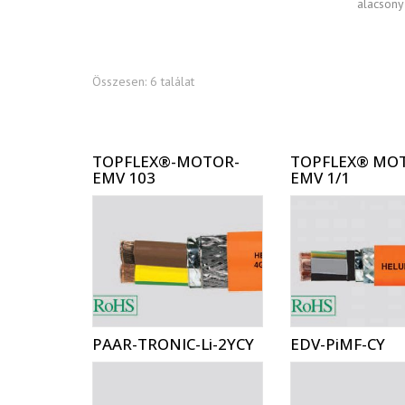
Op
alacsony
Me
Összesen: 6 találat
Sz
ki
Cs
TOPFLEX®-MOTOR-
TOPFLEX® MO
ho
EMV 103
EMV 1/1
Ko
In
Sp
Ko
PAAR-TRONIC-Li-2YCY
EDV-PiMF-CY
Mé