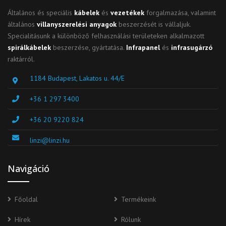
Általános és speciális
kábelek
és
vezetékek
forgalmazása, valamint
általános
villanyszerelési anyagok
beszerzését is vállaljuk.
Specialitásunk a különböző felhasználási területeken alkalmazott
spirálkábelek
beszerzése, gyártatása.
Infrapanel
és
infrasugárzó
raktárról.
1184 Budapest, Lakatos u. 44/E
+36 1 297 3400
+36 20 9220 824
linzi@linzi.hu
Navigáció
Főoldal
Termékeink
Hírek
Rólunk