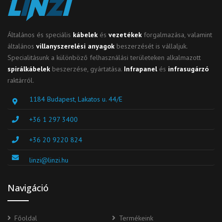
Általános és speciális
kábelek
és
vezetékek
forgalmazása, valamint
általános
villanyszerelési anyagok
beszerzését is vállaljuk.
Specialitásunk a különböző felhasználási területeken alkalmazott
spirálkábelek
beszerzése, gyártatása.
Infrapanel
és
infrasugárzó
raktárról.
1184 Budapest, Lakatos u. 44/E
+36 1 297 3400
+36 20 9220 824
linzi@linzi.hu
Navigáció
Főoldal
Termékeink