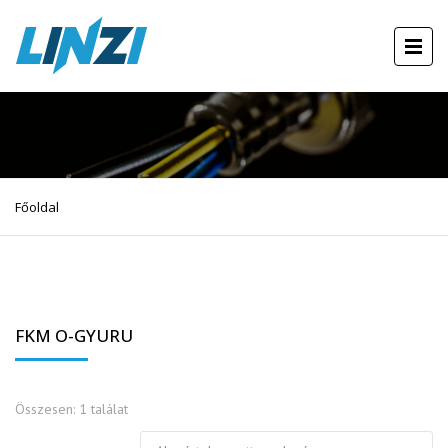
Főoldal
FKM O-GYURU
Összesen: 1 találat