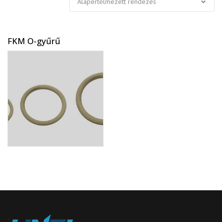
FKM O-gyűrű