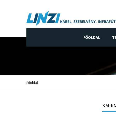
FŐOLDAL
T
Ip
Ne
gy
Vi
Főoldal
ve
In
KM-E
ve