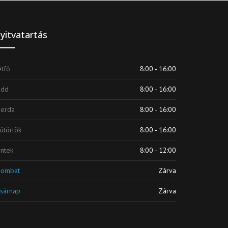
yitvatartás
tfő
8:00 - 16:00
edd
8:00 - 16:00
zerda
8:00 - 16:00
ütörtök
8:00 - 16:00
ntek
8:00 - 12:00
zombat
Zárva
sárnap
Zárva