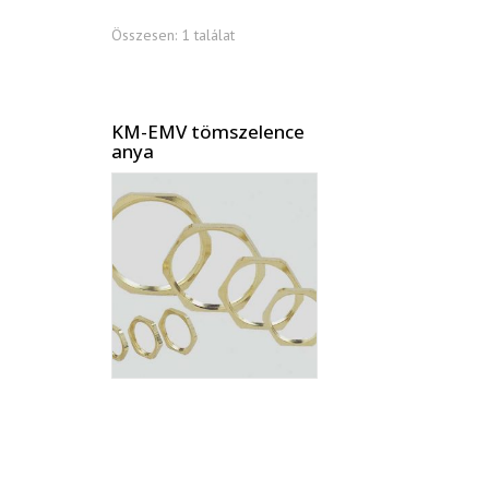
Op
Összesen: 1 találat
Me
Sz
ki
KM-EMV tömszelence
anya
Cs
ho
Ko
In
Sp
Ko
Mé