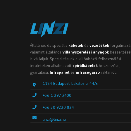
Általános és speciális
kábelek
és
vezetékek
forgalmazás
valamint általános
villanyszerelési anyagok
beszerzésé
is vállaljuk. Specialitásunk a különböző felhasználási
területeken alkalmazott
spirálkábelek
beszerzése,
gyártatása.
Infrapanel
és
infrasugárzó
raktárról.
1184 Budapest, Lakatos u. 44/E
+36 1 297 3400
+36 20 9220 824
linzi@linzi.hu