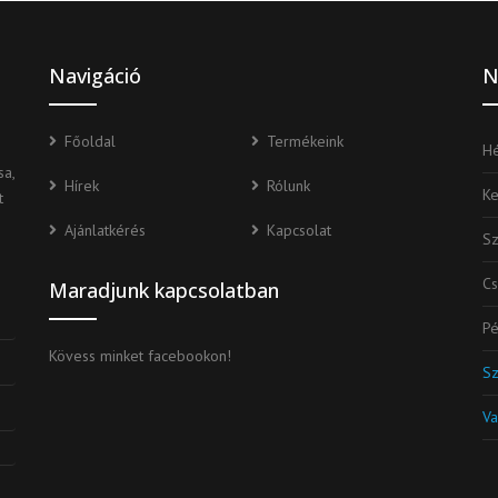
Navigáció
N
Főoldal
Termékeink
Hé
a,
Hírek
Rólunk
K
t
Ajánlatkérés
Kapcsolat
S
Cs
Maradjunk kapcsolatban
Pé
Kövess minket facebookon!
S
Va