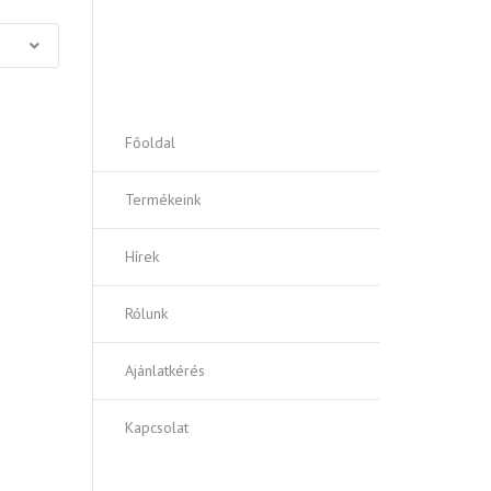
Vezérlőkábelek antibakteriális
környezetbe
AJÁNLATOT KÉREK!
Főoldal
Termékeink
Hírek
Rólunk
Ajánlatkérés
Kapcsolat