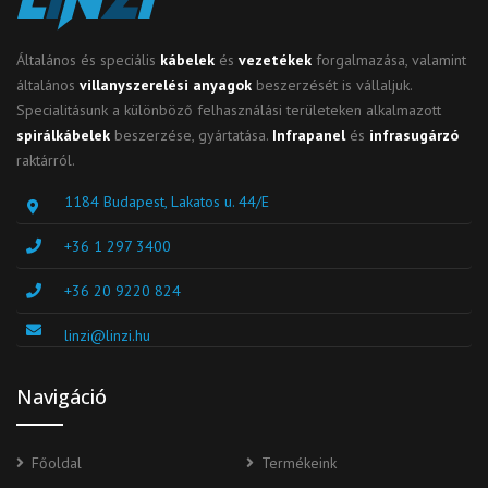
Általános és speciális
kábelek
és
vezetékek
forgalmazása, valamint
általános
villanyszerelési anyagok
beszerzését is vállaljuk.
Specialitásunk a különböző felhasználási területeken alkalmazott
spirálkábelek
beszerzése, gyártatása.
Infrapanel
és
infrasugárzó
raktárról.
1184 Budapest, Lakatos u. 44/E
+36 1 297 3400
+36 20 9220 824
linzi@linzi.hu
Navigáció
Főoldal
Termékeink