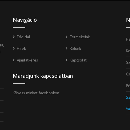
Navigáció
N
Főoldal
Termékeink
Hé
a,
Hírek
Rólunk
K
t
Ajánlatkérés
Kapcsolat
S
Cs
Maradjunk kapcsolatban
Pé
Kövess minket facebookon!
S
Va