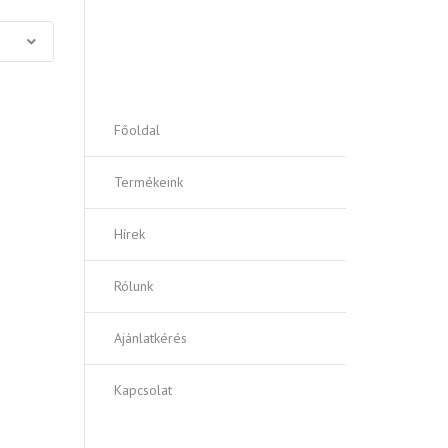
Vezérlőkábelek antibakteriális
környezetbe
AJÁNLATOT KÉREK!
Főoldal
Termékeink
Hírek
Rólunk
Ajánlatkérés
Kapcsolat