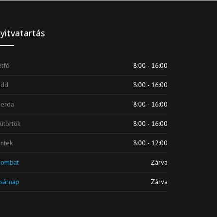
yitvatartás
tfő
8:00 - 16:00
edd
8:00 - 16:00
zerda
8:00 - 16:00
ütörtök
8:00 - 16:00
ntek
8:00 - 12:00
zombat
Zárva
sárnap
Zárva