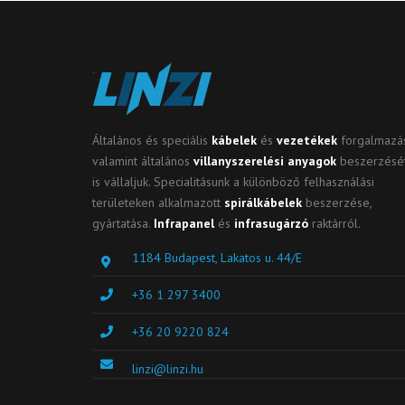
Általános és speciális
kábelek
és
vezetékek
forgalmazás
valamint általános
villanyszerelési anyagok
beszerzésé
is vállaljuk. Specialitásunk a különböző felhasználási
területeken alkalmazott
spirálkábelek
beszerzése,
gyártatása.
Infrapanel
és
infrasugárzó
raktárról.
1184 Budapest, Lakatos u. 44/E
+36 1 297 3400
+36 20 9220 824
linzi@linzi.hu