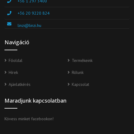
+36 1 297 3400
+36 20 9220 824
linzi@linzi.hu
Navigáció
Főoldal
Termékeink
Hírek
Rólunk
Ajánlatkérés
Kapcsolat
Maradjunk kapcsolatban
Kövess minket facebookon!