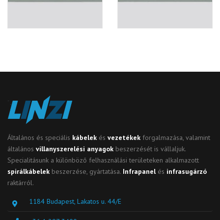
Általános és speciális
kábelek
és
vezetékek
forgalmazása, valamint
általános
villanyszerelési anyagok
beszerzését is vállaljuk.
Specialitásunk a különböző felhasználási területeken alkalmazott
spirálkábelek
beszerzése, gyártatása.
Infrapanel
és
infrasugárzó
raktárról.
1184 Budapest, Lakatos u. 44/E