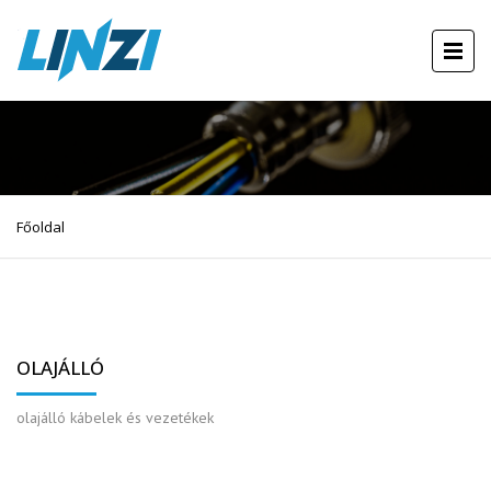
Főoldal
OLAJÁLLÓ
olajálló kábelek és vezetékek