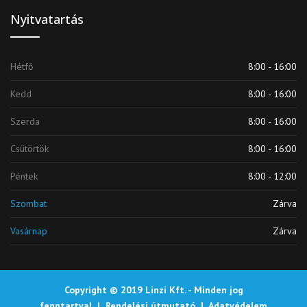
Nyitvatartás
Hétfő
8:00 - 16:00
Kedd
8:00 - 16:00
Szerda
8:00 - 16:00
Csütörtök
8:00 - 16:00
Péntek
8:00 - 12:00
Szombat
Zárva
Vasárnap
Zárva
Copyright © 2019 Linzi Kft. - Minden jog
fenntartva! |
Rendelési útmutató
|
Adatvédelem