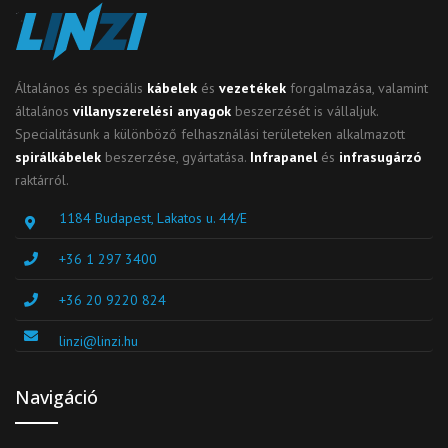
Általános és speciális
kábelek
és
vezetékek
forgalmazása, valamint
általános
villanyszerelési anyagok
beszerzését is vállaljuk.
Specialitásunk a különböző felhasználási területeken alkalmazott
spirálkábelek
beszerzése, gyártatása.
Infrapanel
és
infrasugárzó
raktárról.
1184 Budapest, Lakatos u. 44/E
+36 1 297 3400
+36 20 9220 824
linzi@linzi.hu
Navigáció