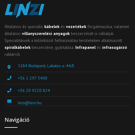
Általános és speciális
kábelek
és
vezetékek
forgalmazása, valamint
általános
villanyszerelési anyagok
beszerzését is vállaljuk.
Specialitásunk a különböző felhasználási területeken alkalmazott
spirálkábelek
beszerzése, gyártatása.
Infrapanel
és
infrasugárzó
raktárról.
1184 Budapest, Lakatos u. 44/E
+36 1 297 3400
+36 20 9220 824
linzi@linzi.hu
Navigáció