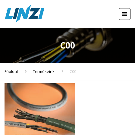
C00
Főoldal
Termékeink
C00