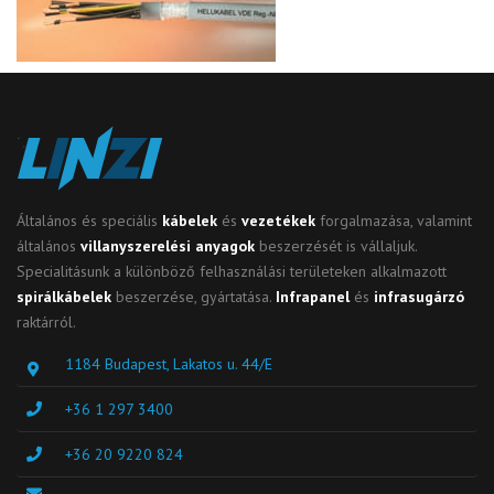
Általános és speciális
kábelek
és
vezetékek
forgalmazása, valamint
általános
villanyszerelési anyagok
beszerzését is vállaljuk.
Specialitásunk a különböző felhasználási területeken alkalmazott
spirálkábelek
beszerzése, gyártatása.
Infrapanel
és
infrasugárzó
raktárról.
1184 Budapest, Lakatos u. 44/E
+36 1 297 3400
+36 20 9220 824