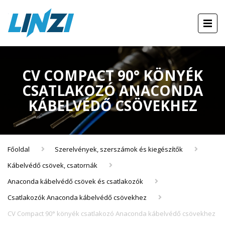
CV COMPACT 90° KÖNYÉK
CSATLAKOZÓ ANACONDA
KÁBELVÉDŐ CSÖVEKHEZ
Főoldal
Szerelvények, szerszámok és kiegészítők
Kábelvédő csövek, csatornák
Anaconda kábelvédő csövek és csatlakozók
Csatlakozók Anaconda kábelvédő csövekhez
CV Compact 90° könyék csatlakozó Anaconda kábelvédő csövekhez