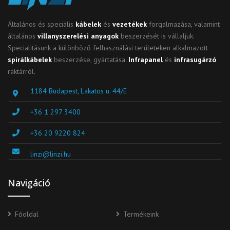
Általános és speciális
kábelek
és
vezetékek
forgalmazása, valamint
általános
villanyszerelési anyagok
beszerzését is vállaljuk.
Specialitásunk a különböző felhasználási területeken alkalmazott
spirálkábelek
beszerzése, gyártatása.
Infrapanel
és
infrasugárzó
raktárról.
1184 Budapest, Lakatos u. 44/E
+36 1 297 3400
+36 20 9220 824
linzi@linzi.hu
Navigáció
Főoldal
Termékeink