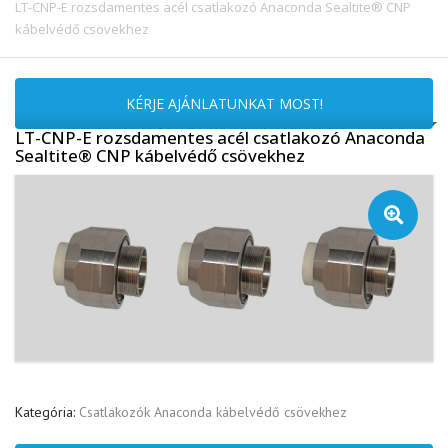
LT-CNP-E rozsdamentes acél csatlakozó Anaconda Sealtite® CNP
kábelvédő csövekhez
KÉRJE AJÁNLATUNKAT MOST!
LT-CNP-E rozsdamentes acél csatlakozó Anaconda
Sealtite® CNP kábelvédő csövekhez
🔍
Kategória:
Csatlakozók Anaconda kábelvédő csövekhez