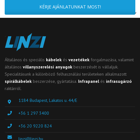
KÉRJE AJÁNLATUNKAT MOST!
Általános és speciális
kábelek
és
vezetékek
forgalmazása, valamint
általános
villanyszerelési anyagok
beszerzését is vállaljuk.
Specialitásunk a különböző felhasználási területeken alkalmazott
spirálkábelek
beszerzése, gyártatása.
Infrapanel
és
infrasugárzó
raktárról.
1184 Budapest, Lakatos u. 44/E
+36 1 297 3400
+36 20 9220 824
linzi@linzi.hu